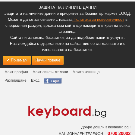
ЗАЩИТА НА ЛИЧНИТЕ ДАННИ
Защитата на личните данни е приоритет за Компютър маркет ЕООД.
Можете да се запознаете с нашата
Политика за поверителност
в
специалния раздел, връзка към който ще намерите в края на всяка
страница.
Сайта ни използва бисквитки, за да подобрим нашите услуги .
Разглеждайки съдържанието на сайта, вие се съгласявате и с
използването на бисквитки.
Приемам
Научи повече
Моят профил
Моят списък желани
Моята кошница
Разплащане
Вход
Добре дошли в keyboard.bg !
0700 20002
НАЦИОНАЛЕН ТЕЛЕФОН: