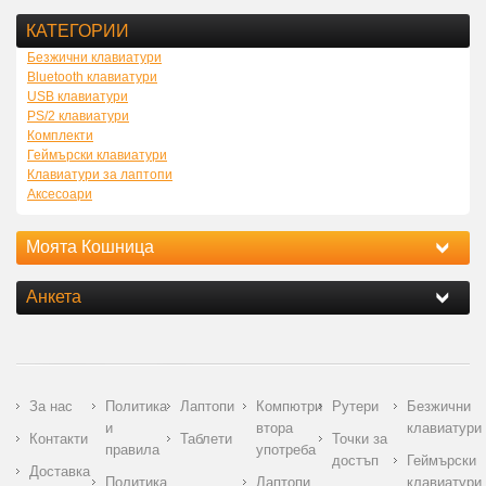
КАТЕГОРИИ
Безжични клавиатури
Bluetooth клавиатури
USB клавиатури
PS/2 клавиатури
Комплекти
Геймърски клавиатури
Клавиатури за лаптопи
Аксесоари
Моята Кошница
Анкета
За нас
Политика
Лаптопи
Компютри
Рутери
Безжични
и
втора
клавиатури
Контакти
Таблети
Точки за
правила
употреба
достъп
Геймърски
Доставка
Политика
Лаптопи
клавиатури