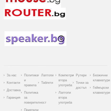
За нас
Политика
Лаптопи
Компютри
Рутери
Безжични
и
втора
клавиатури
Контакти
Таблети
Точки за
правила
употреба
достъп
Геймърски
Доставка
Политика
Лаптопи
клавиатури
Гаранция
за
втора
поверителност
употреба
Приятели