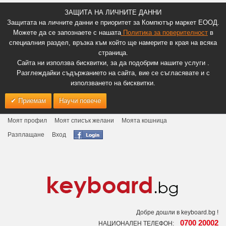
ЗАЩИТА НА ЛИЧНИТЕ ДАННИ
Защитата на личните данни е приоритет за Компютър маркет ЕООД.
Можете да се запознаете с нашата
Политика за поверителност
в
специалния раздел, връзка към който ще намерите в края на всяка
страница.
Сайта ни използва бисквитки, за да подобрим нашите услуги .
Разглеждайки съдържанието на сайта, вие се съгласявате и с
използването на бисквитки.
Приемам
Научи повече
Моят профил
Моят списък желани
Моята кошница
Разплащане
Вход
Добре дошли в keyboard.bg !
0700 20002
НАЦИОНАЛЕН ТЕЛЕФОН: