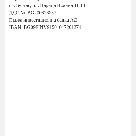
гр. Бургас, пл. Царица Йоанна 11-13
ДДС №: BG200823637
Първа инвестиционна банка АД
IBAN: BG09FINV91501017261274