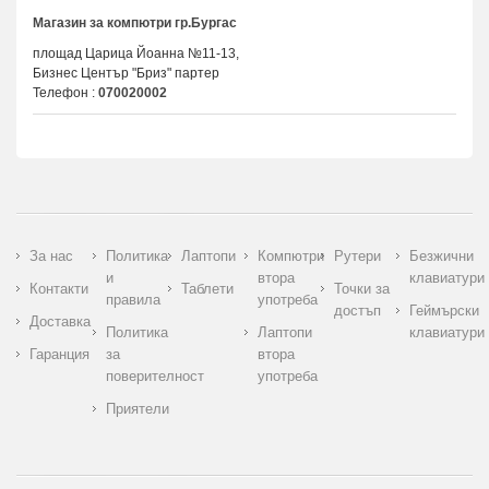
Магазин за компютри гр.Бургас
площад Царица Йоанна №11-13,
Бизнес Център "Бриз" партер
Телефон
:
070020002
За нас
Политика
Лаптопи
Компютри
Рутери
Безжични
и
втора
клавиатури
Контакти
Таблети
Точки за
правила
употреба
достъп
Геймърски
Доставка
Политика
Лаптопи
клавиатури
Гаранция
за
втора
поверителност
употреба
Приятели