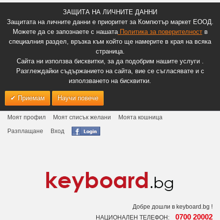
ЗАЩИТА НА ЛИЧНИТЕ ДАННИ
Защитата на личните данни е приоритет за Компютър маркет ЕООД.
Можете да се запознаете с нашата
Политика за поверителност
в
специалния раздел, връзка към който ще намерите в края на всяка
страница.
Сайта ни използва бисквитки, за да подобрим нашите услуги .
Разглеждайки съдържанието на сайта, вие се съгласявате и с
използването на бисквитки.
Приемам
Научи повече
Моят профил
Моят списък желани
Моята кошница
Разплащане
Вход
Добре дошли в keyboard.bg !
0700 20002
НАЦИОНАЛЕН ТЕЛЕФОН: