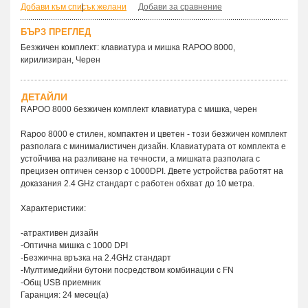
Добави към списък желани
|
Добави за сравнение
БЪРЗ ПРЕГЛЕД
Безжичен комплект: клавиатура и мишка RAPOO 8000,
кирилизиран, Черен
ДЕТАЙЛИ
RAPOO 8000 безжичен комплект клавиатура с мишка, черен
Rapoo 8000 е стилен, компактен и цветен - този безжичен комплект
разполага с минималистичен дизайн. Клавиатурата от комплекта е
устойчива на разливане на течности, а мишката разполага с
прецизен оптичен сензор с 1000DPI. Двете устройства работят на
доказания 2.4 GHz стандарт с работен обхват до 10 метра.
Характеристики:
-атрактивен дизайн
-Оптична мишка с 1000 DPI
-Безжична връзка на 2.4GHz стандарт
-Мултимедийни бутони посредством комбинации с FN
-Общ USB приемник
Гаранция: 24 месец(а)