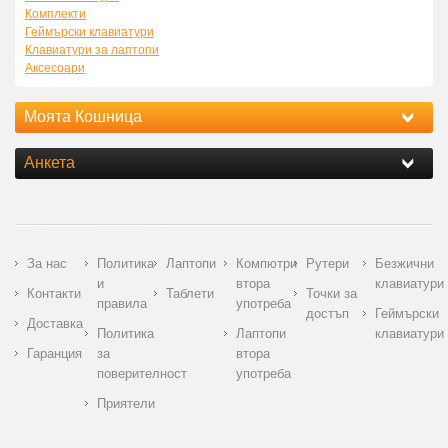
Комплекти
Геймърски клавиатури
Клавиатури за лаптопи
Аксесоари
Моята Кошница
Анкета
За нас
Политика
Лаптопи
Компютри
Рутери
Безжични
и
втора
клавиатури
Контакти
Таблети
Точки за
правила
употреба
достъп
Геймърски
Доставка
Политика
Лаптопи
клавиатури
Гаранция
за
втора
поверителност
употреба
Приятели