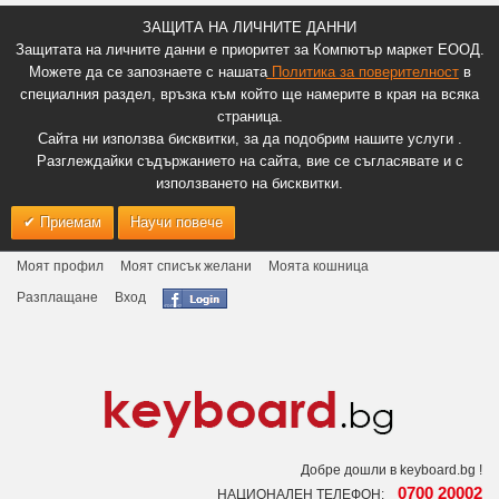
ЗАЩИТА НА ЛИЧНИТЕ ДАННИ
Защитата на личните данни е приоритет за Компютър маркет ЕООД.
Можете да се запознаете с нашата
Политика за поверителност
в
специалния раздел, връзка към който ще намерите в края на всяка
страница.
Сайта ни използва бисквитки, за да подобрим нашите услуги .
Разглеждайки съдържанието на сайта, вие се съгласявате и с
използването на бисквитки.
Приемам
Научи повече
Моят профил
Моят списък желани
Моята кошница
Разплащане
Вход
Добре дошли в keyboard.bg !
0700 20002
НАЦИОНАЛЕН ТЕЛЕФОН: