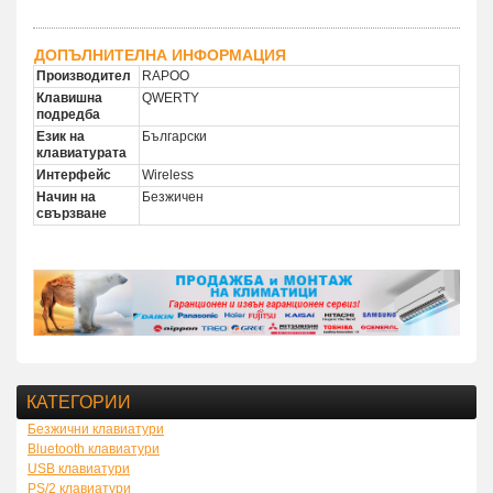
ДОПЪЛНИТЕЛНА ИНФОРМАЦИЯ
Производител
RAPOO
Клавишна
QWERTY
подредба
Език на
Български
клавиатурата
Интерфейс
Wireless
Начин на
Безжичен
свързване
КАТЕГОРИИ
Безжични клавиатури
Bluetooth клавиатури
USB клавиатури
PS/2 клавиатури