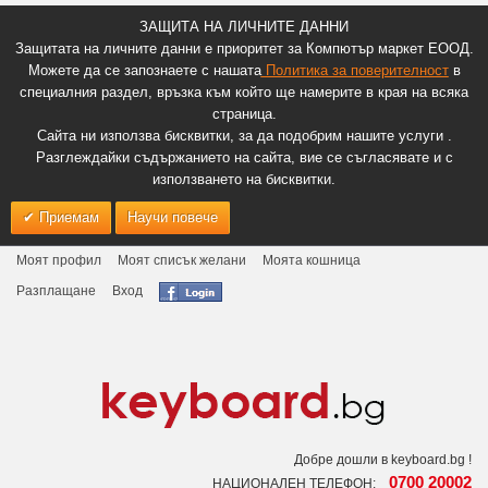
ЗАЩИТА НА ЛИЧНИТЕ ДАННИ
Защитата на личните данни е приоритет за Компютър маркет ЕООД.
Можете да се запознаете с нашата
Политика за поверителност
в
специалния раздел, връзка към който ще намерите в края на всяка
страница.
Сайта ни използва бисквитки, за да подобрим нашите услуги .
Разглеждайки съдържанието на сайта, вие се съгласявате и с
използването на бисквитки.
Приемам
Научи повече
Моят профил
Моят списък желани
Моята кошница
Разплащане
Вход
Добре дошли в keyboard.bg !
0700 20002
НАЦИОНАЛЕН ТЕЛЕФОН: