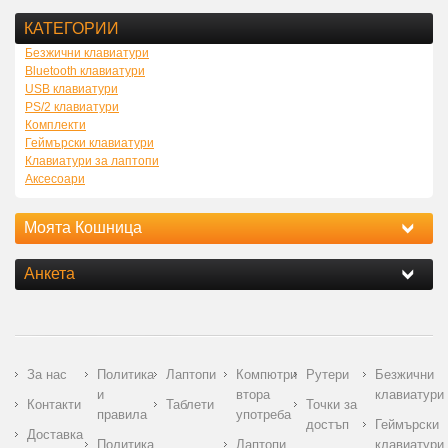
КАТЕГОРИИ
Безжични клавиатури
Bluetooth клавиатури
USB клавиатури
PS/2 клавиатури
Комплекти
Геймърски клавиатури
Клавиатури за лаптопи
Аксесоари
Моята Кошница
Анкета
За нас
Политика
Лаптопи
Компютри
Рутери
Безжични
и
втора
клавиатури
Контакти
Таблети
Точки за
правила
употреба
достъп
Геймърски
Доставка
Политика
Лаптопи
клавиатури