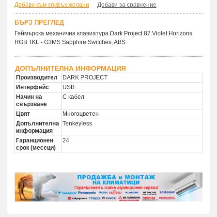
Добави към списък желани
|
Добави за сравнение
БЪРЗ ПРЕГЛЕД
Геймърскa механична клавиатура Dark Project 87 Violet Horizons
RGB TKL - G3MS Sapphire Switches, ABS
ДОПЪЛНИТЕЛНА ИНФОРМАЦИЯ
Производител
DARK PROJECT
Интерфейс
USB
Начин на
С кабел
свързване
Цвят
Многоцветен
Допълнителна
Tenkeyless
информация
Гаранционен
24
срок (месеци)