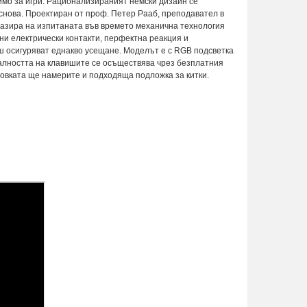
имо за игри. Рационализираният немски дизайн се
снова. Проектиран от проф. Петер Рааб, преподавател в
базира на изпитаната във времето механична технология
и електрически контакти, перфектна реакция и
ш осигуряват еднакво усещане. Моделът е с RGB подсветка
налността на клавишите се осъществява чрез безплатния
ктовката ще намерите и подходяща подложка за
китки.