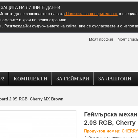
ЗАЩИТА НА ЛИЧНИТЕ ДАННИ
Можете да се запознаете с нашата
Политика за поверителност
в специалн
намерите в края на всяка страница.
 . Разглеждайки съдържанието на сайта, вие се съгласявате и с използв
Моят профил
Моят списъ
/2
КОМПЛЕКТИ
ЗА ГЕЙМЪРИ
ЗА ЛАПТОПИ
oard 2.0S RGB, Cherry MX Brown
Геймърскa механ
2.0S RGB, Cherry
Продуктов номер: CHERRY