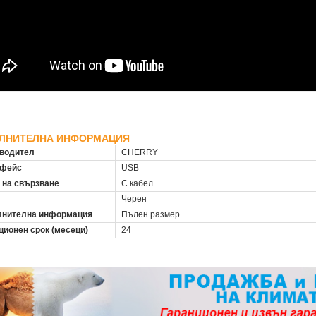
ЛНИТЕЛНА ИНФОРМАЦИЯ
водител
CHERRY
рфейс
USB
 на свързване
С кабел
Черен
нителна информация
Пълен размер
ционен срок (месеци)
24