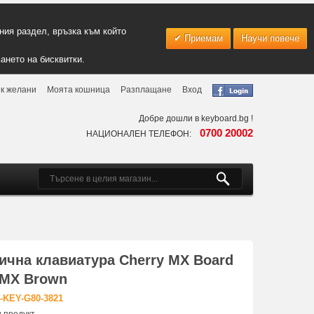
ия раздел, връзка към който
Приемам
Научи повече
ането на бисквитки.
к желани
Моята кошница
Разплащане
Вход
Добре дошли в keyboard.bg !
0700 20002
НАЦИОНАЛЕН ТЕЛЕФОН:
ична клавиатура Cherry MX Board
 MX Brown
-KEY-G80-3821