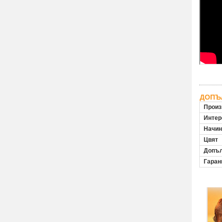
ДОПЪ
Произ
Инте
Начин
Цвят
Допъл
Гаран