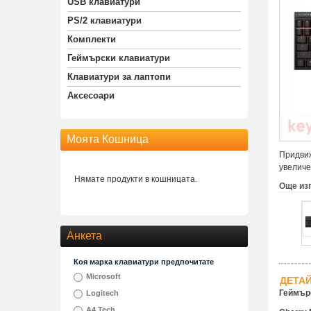
USB клавиатури
PS/2 клавиатури
Комплекти
Геймърски клавиатури
Клавиатури за лаптопи
Аксесоари
Моята Кошница
Придвиж
увеличе
Нямате продукти в кошницата.
Още из
Анкета
Коя марка клавиатури предпочитате
Microsoft
ДЕТА
Геймърс
Logitech
A4 Tech