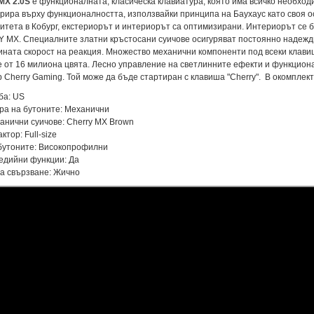
MX 2.0S
e
функционалната, класическа клавиатура, която има всичко необход
рира върху функционалността, използвайки принципа на Баухаус като своя о
итета в Кобург, екстериорът и интериорът са оптимизирани. Интериорът се 
MX. Специалните златни кръстосани суичове осигуряват постоянно надеждн
ната скорост на реакция. Множество механични компоненти под всеки клави
е от 16 милиона цвята. Лесно управление на светлинните ефекти и функцио
 Cherry Gaming. Той може да бъде стартиран с клавиша "Cherry". В окомпле
ба: US
ра на бутоните: Механични
анични суичове: Cherry MX Brown
ктор: Full-size
бутоните: Високопрофилни
едийни функции: Да
а свързване: Жично