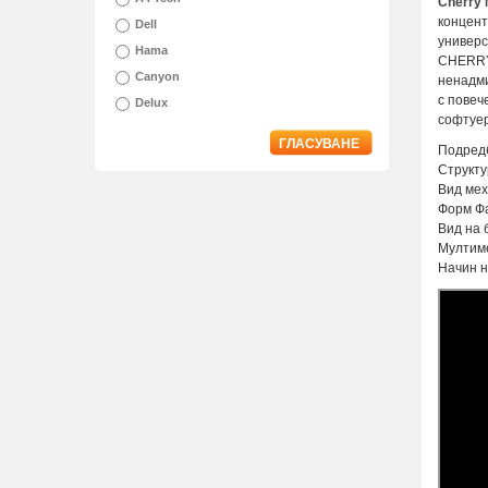
Cherry 
концент
Dell
универс
Hama
CHERRY 
Canyon
ненадми
с повеч
Delux
софтуер
ГЛАСУВАНЕ
Подред
Структу
Вид мех
Форм Фа
Вид на 
Мултим
Начин н