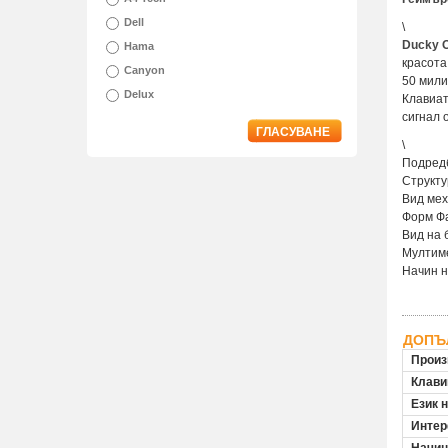
Dell
\
Ducky O
Hama
красота
Canyon
50 мили
Delux
Клавиат
сигнал 
ГЛАСУВАНЕ
\
Подред
Структу
Вид мех
Форм Ф
Вид на 
Мултим
Начин н
ДОПЪ
Произ
Клави
Език 
Инте