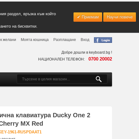
ия раздел, връзка към който
Приемам
Научи повече
ането на бисквитки.
к желани
Моята кошница
Разплащане
Вход
Добре дошли в keyboard.bg !
0700 20002
НАЦИОНАЛЕН ТЕЛЕФОН:
ична клавиатура Ducky One 2
Cherry MX Red
KEY-1961-RUSPDAAT1