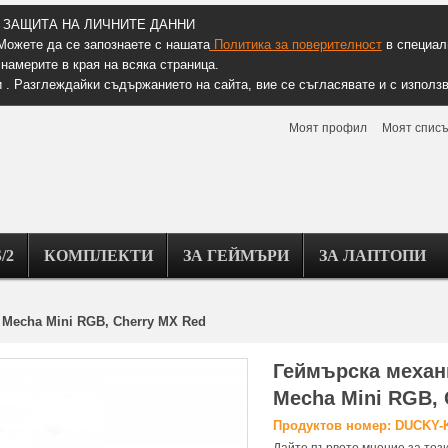
ЗАЩИТА НА ЛИЧНИТЕ ДАННИ
Можете да се запознаете с нашата
Политика за поверителност
в специалн
намерите в края на всяка страница.
 . Разглеждайки съдържанието на сайта, вие се съгласявате и с използв
Моят профил
Моят списъ
/2
КОМПЛЕКТИ
ЗА ГЕЙМЪРИ
ЗА ЛАПТОПИ
 Mecha Mini RGB, Cherry MX Red
Геймърскa механ
Mecha Mini RGB, 
Продуктов номер: DUCKY-