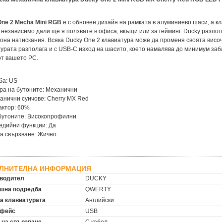
ne 2 Mecha Mini RGB
е с обновен дизайн на рамката в алуминиево шаси, а к
 независимо дали ще я ползвате в офиса, вкъщи или за гейминг. Ducky разпол
она натискания. Всяка Ducky One 2 клавиатура може да променя своята височ
урата разполага и с USB-C изход на шасито, което намалява до минимум заб
от вашето PC.
ба: US
ра на бутоните: Механични
анични суичове: Cherry MX Red
актор: 60%
бутоните: Високопрофилни
едийни функции: Да
а свързване: Жично
ЛНИТЕЛНА ИНФОРМАЦИЯ
водител
DUCKY
шна подредба
QWERTY
на клавиатурата
Английски
рфейс
USB