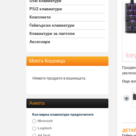
USB клавиатури
PS/2 клавиатури
Комплекти
Геймърски клавиатури
Клавиатури за лаптопи
Аксесоари
Моята Кошница
Придвиж
увеличе
Нямате продукти в кошницата.
Още из
Анкета
Коя марка клавиатури предпочитате
Microsoft
Logitech
ДЕТА
A4 Tech
Геймърс