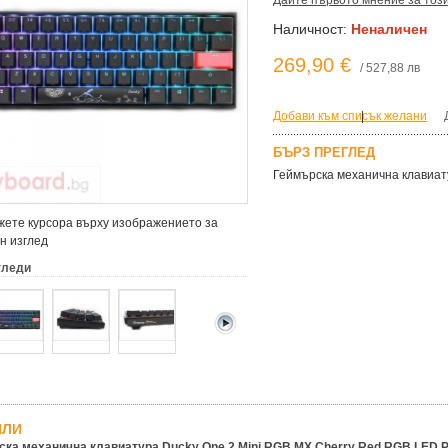
Дайте първото мнение за тоз
Наличност:
Неналичен
269,90 €
/ 527,88 лв
Добави към списък желани
|
БЪРЗ ПРЕГЛЕД
Геймърскa механична клавиат
ете курсора върху изображението за
н изглед
гледи
ЙЛИ
ка механична клавиатура Ducky One 2 Mini RGB MX Cherry Red RGB LED P