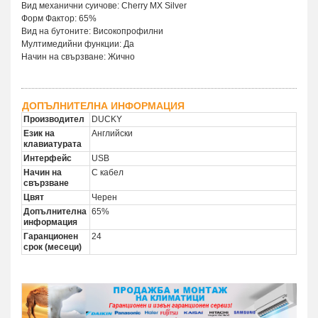
Вид механични суичове: Cherry MX Silver
Форм Фактор: 65%
Вид на бутоните: Високопрофилни
Мултимедийни функции: Да
Начин на свързване: Жично
ДОПЪЛНИТЕЛНА ИНФОРМАЦИЯ
Производител
DUCKY
Език на
Английски
клавиатурата
Интерфейс
USB
Начин на
С кабел
свързване
Цвят
Черен
Допълнителна
65%
информация
Гаранционен
24
срок (месеци)