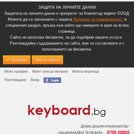
ЗАЩИТА НА ЛИЧНИТЕ ДАННИ
Защитата на личните данни е приоритет за Компютър маркет ЕООД.
Можете да се запознаете с нашата
Политика за поверителност
в
специалния раздел, връзка към който ще намерите в края на всяка
страница.
Сайта ни използва бисквитки, за да подобрим нашите услуги .
Разглеждайки съдържанието на сайта, вие се съгласявате и с
използването на бисквитки.
Приемам
Научи повече
Моят профил
Моят списък желани
Моята кошница
Разплащане
Вход
Добре дошли в keyboard.bg !
0700 20002
НАЦИОНАЛЕН ТЕЛЕФОН: