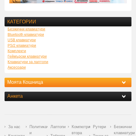
КАТЕГОРИИ
Безжични клавиатури
Bluetooth клавиатури
USB клавиатури
PS/2 клавиатури
Комплекти
Геймърски клавиатури
Клавиатури за лаптопи
Аксесоари
Моята Кошница
Анкета
За нас
Политика
Лаптопи
Компютри
Рутери
Безжични
и
втора
клавиатури
Контакти
Таблети
Точки за