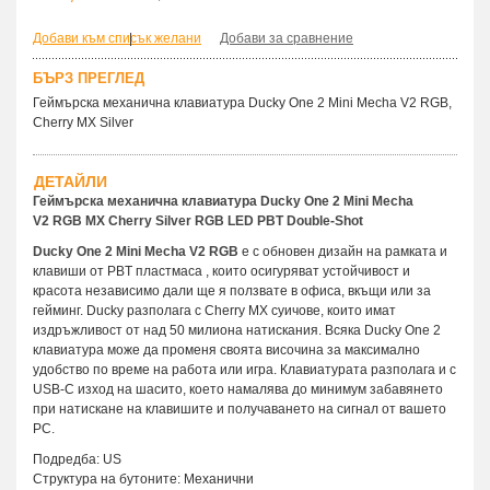
Добави към списък желани
|
Добави за сравнение
БЪРЗ ПРЕГЛЕД
Геймърскa механична клавиатура Ducky One 2 Mini Mecha V2 RGB,
Cherry MX Silver
ДЕТАЙЛИ
Геймърска механична клавиатура Ducky One 2 Mini Mecha
V2 RGB MX Cherry Silver RGB LED PBT Double-Shot
Ducky One 2 Mini Mecha V2 RGB
е с обновен дизайн на рамката и
клавиши от PBT пластмаса , които осигуряват устойчивост и
красота независимо дали ще я ползвате в офиса, вкъщи или за
гейминг. Ducky разполага с Cherry MX суичове, които имат
издръжливост от над 50 милиона натискания. Всяка Ducky One 2
клавиатура може да променя своята височина за максимално
удобство по време на работа или игра. Клавиатурата разполага и с
USB-C изход на шасито, което намалява до минимум забавянето
при натискане на клавишите и получаването на сигнал от вашето
PC.
Подредба: US
Структура на бутоните: Механични