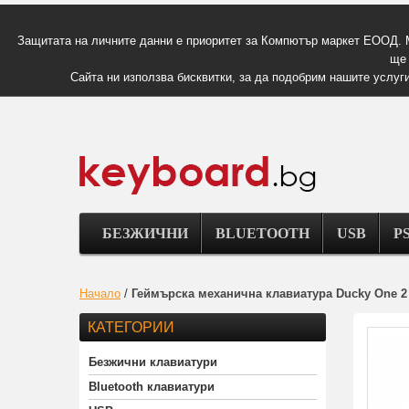
Защитата на личните данни е приоритет за Компютър маркет ЕООД. 
ще 
Сайта ни използва бисквитки, за да подобрим нашите услуги
БЕЗЖИЧНИ
BLUETOOTH
USB
PS
Начало
/
Геймърскa механична клавиатура Ducky One 2 
КАТЕГОРИИ
Безжични клавиатури
Bluetooth клавиатури