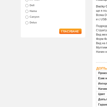
Dell
Ducky O
ще я по
Hama
Всяка D
Canyon
и с USB
Delux
Подред
Структу
ГЛАСУВАНЕ
Вид мех
Форм Ф
Вид на 
Мултим
Начин н
ДОПЪ
Произ
Език 
Инте
Начин
Цвят
Допъл
Гаран