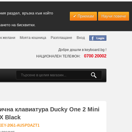
ия раздел, връзка към който
Приемам
Научи повече
ането на бисквитки.
к желани
Моята кошница
Разплащане
Вход
Добре дошли в keyboard.bg !
0700 20002
НАЦИОНАЛЕН ТЕЛЕФОН:
чна клавиатура Ducky One 2 Mini
X Black
KEY-2061-AUSPDAZT1