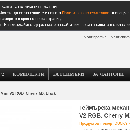
ЗАЩИТА НА ЛИЧНИТЕ ДАННИ
Можете да се запознаете с нашата
Политика за поверителност
в специалн
намерите в края на всяка страница.
 . Разглеждайки съдържанието на сайта, вие се съгласявате и с използв
Моят профил
Моят списъ
/2
КОМПЛЕКТИ
ЗА ГЕЙМЪРИ
ЗА ЛАПТОПИ
Mini V2 RGB, Cherry MX Black
Геймърскa механи
V2 RGB, Cherry M
Продуктов номер: DUCKY-