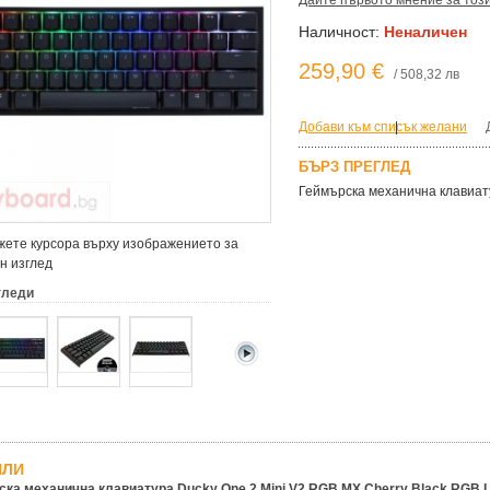
Дайте първото мнение за тоз
Наличност:
Неналичен
259,90 €
/ 508,32 лв
Добави към списък желани
|
БЪРЗ ПРЕГЛЕД
Геймърскa механична клавиату
ете курсора върху изображението за
н изглед
гледи
ЙЛИ
ка механична клавиатура Ducky One 2 Mini V2 RGB MX Cherry Black RGB 