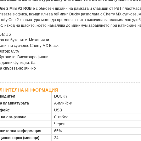
ne 2 Mini V2 RGB
е с обновен дизайн на рамката и клавиши от PBT пластмаса
лзвате в офиса, вкъщи или за гейминг. Ducky разполага с Cherry MX суичове,
ucky One 2 клавиатура може да променя своята височина за максимално удоб
-C изход на шасито, което намалява до минимум забавянето при натискане н
ба: US
ра на бутоните: Механични
анични суичове: Cherry MX Black
актор: 65%
бутоните: Високопрофилни
едийни функции: Да
а свързване: Жично
ЛНИТЕЛНА ИНФОРМАЦИЯ
водител
DUCKY
на клавиатурата
Английски
рфейс
USB
 на свързване
С кабел
Черен
нителна информация
65%
ционен срок (месеци)
24