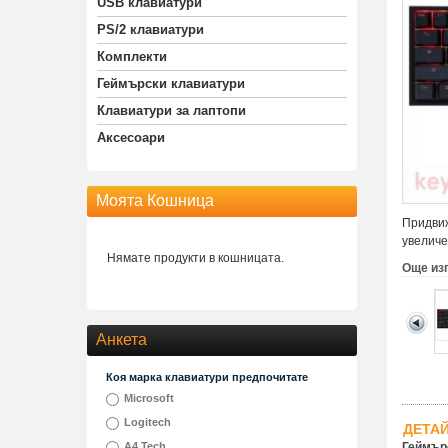
USB клавиатури
PS/2 клавиатури
Комплекти
Геймърски клавиатури
Клавиатури за лаптопи
Аксесоари
Моята Кошница
Придвиж
увеличе
Нямате продукти в кошницата.
Още из
Анкета
Коя марка клавиатури предпочитате
Microsoft
Logitech
ДЕТА
A4 Tech
Геймърс