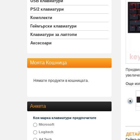
USB клавиатури
PS/2 клавиатури
Комплекти
Геймърски клавиатури
Клавиатури за лаптопи
Аксесоари
Моята Кошница
Придвиж
увеличе
Нямате продукти в кошницата.
Още из
Анкета
Коя марка клавиатури предпочитате
Microsoft
Logitech
ДЕТА
A4 Tech
Геймърс