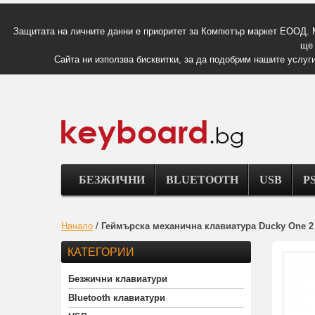
Защитата на личните данни е приоритет за Компютър маркет ЕООД. 
ще 
Сайта ни използва бисквитки, за да подобрим нашите услуги
БЕЗЖИЧНИ
BLUETOOTH
USB
PS
Начало
/
Геймърскa механична клавиатура Ducky One 2 
КАТЕГОРИИ
Безжични клавиатури
Bluetooth клавиатури