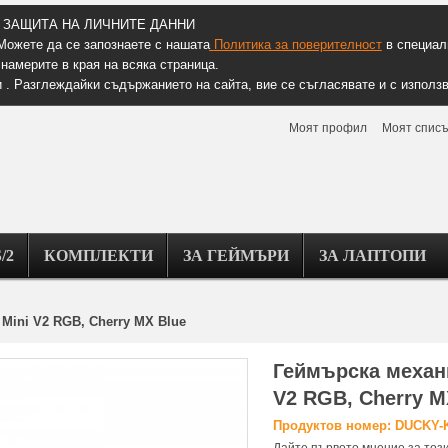
ЗАЩИТА НА ЛИЧНИТЕ ДАННИ
Можете да се запознаете с нашата
Политика за поверителност
в специалн
намерите в края на всяка страница.
 . Разглеждайки съдържанието на сайта, вие се съгласявате и с използв
Моят профил
Моят списъ
/2
КОМПЛЕКТИ
ЗА ГЕЙМЪРИ
ЗА ЛАПТОПИ
Mini V2 RGB, Cherry MX Blue
Геймърскa механи
V2 RGB, Cherry M
Продуктов номер: DUCKY-