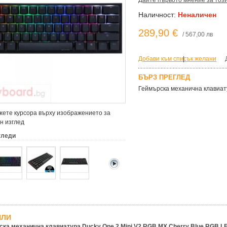
Дайте първото мнение за тоз
Наличност:
Неналичен
289,90 €
/ 567,00 лв
Добави към списък желани
|
БЪРЗ ПРЕГЛЕД
Геймърскa механична клавиату
ете курсора върху изображението за
н изглед
гледи
ЙЛИ
ка механична клавиатура Ducky One 2 Mini V2 RGB MX Cherry Blue RGB L