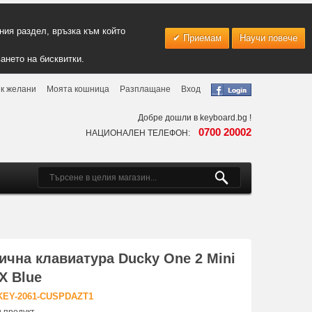
ия раздел, връзка към който
Приемам
Научи повече
ането на бисквитки.
к желани
Моята кошница
Разплащане
Вход
Добре дошли в keyboard.bg !
0700 20002
НАЦИОНАЛЕН ТЕЛЕФОН:
чна клавиатура Ducky One 2 Mini
X Blue
KEY-2061-CUSPDAZT1