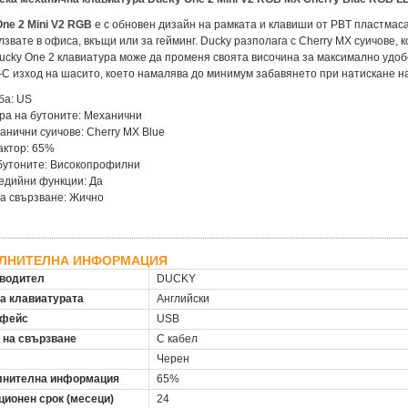
ne 2 Mini V2 RGB
е с обновен дизайн на рамката и клавиши от PBT пластмаса
лзвате в офиса, вкъщи или за гейминг. Ducky разполага с Cherry MX суичове,
ucky One 2 клавиатура може да променя своята височина за максимално удоб
-C изход на шасито, което намалява до минимум забавянето при натискане н
ба: US
ра на бутоните: Механични
анични суичове: Cherry MX Blue
актор: 65%
бутоните: Високопрофилни
едийни функции: Да
а свързване: Жично
ЛНИТЕЛНА ИНФОРМАЦИЯ
водител
DUCKY
на клавиатурата
Английски
рфейс
USB
 на свързване
С кабел
Черен
нителна информация
65%
ционен срок (месеци)
24