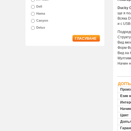
Dell
Ducky O
ще я по
Hama
Всяка D
Canyon
и с USB
Delux
Подред
Структу
ГЛАСУВАНЕ
Вид мех
Форм Ф
Вид на 
Мултим
Начин н
ДОПЪ
Произ
Език 
Инте
Начин
Цвят
Допъл
Гаран