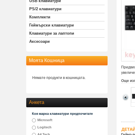
USB клавиатури
PS/2 клавиатури
Комплекти
Геймърски клавиатури
Клавиатури за лаптопи
Аксесоари
Моята Кошница
Придвиж
увеличе
Нямате продукти в кошницата.
Още из
Анкета
Коя марка клавиатури предпочитате
Microsoft
Logitech
ДЕТА
A4 Tech
Геймърс