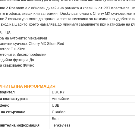
One 2 Phantom
е с обновен дизайн на рамката и клавиши от PBT пластмаса , к
ате в офиса, вкъщи или за гейминг. Ducky разполага с Cherry MX суичове, ко
ne 2 клавиатура може да променя своята височина за максимално удобство по
зход на шасито, което намалява до минимум забавянето при натискане на кл
ба: US
ра на бутоните: Механични
анични суичове: Cherry MX Silent Red
ктор: Full-Size
бутоните: Високопрофилни
едийни функции: Да
а свързване: Жично
ЛНИТЕЛНА ИНФОРМАЦИЯ
водител
DUCKY
на клавиатурата
Английски
рфейс
USB
 на свързване
С кабел
Бял
нителна информация
Tenkeyless