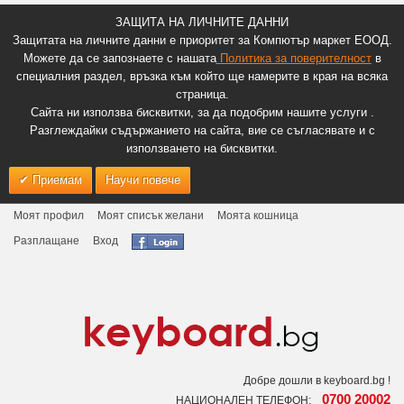
ЗАЩИТА НА ЛИЧНИТЕ ДАННИ
Защитата на личните данни е приоритет за Компютър маркет ЕООД.
Можете да се запознаете с нашата
Политика за поверителност
в
специалния раздел, връзка към който ще намерите в края на всяка
страница.
Сайта ни използва бисквитки, за да подобрим нашите услуги .
Разглеждайки съдържанието на сайта, вие се съгласявате и с
използването на бисквитки.
Приемам
Научи повече
Моят профил
Моят списък желани
Моята кошница
Разплащане
Вход
Добре дошли в keyboard.bg !
0700 20002
НАЦИОНАЛЕН ТЕЛЕФОН: