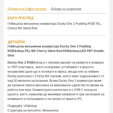
Добави към списък желани
|
Добави за сравнение
БЪРЗ ПРЕГЛЕД
Геймърскa механична клавиатура Ducky One 2 Pudding RGB TKL,
Cherry MX Silent Red
ДЕТАЙЛИ
Геймърска механична клавиатура Ducky One 2 Pudding
RGB&nbsp;TKL MX Cherry Silent Red RGB&nbsp;LED PBT Double-
Shot
Ducky One 2 RGB
&nbsp;е с обновен дизайн на рамката и клавиши
от PBT пластмаса , които осигуряват устойчивост и красота
независимо дали ще я ползвате в офиса, вкъщи или за гейминг.
Ducky разполага с Cherry MX суичове, които имат издръжливост от
над 50 милиона натискания. Всяка Ducky One 2 клавиатура може
да променя своята височина за максимално удобство по време на
работа или игра. Клавиатурата разполага и с USB-C изход на
шасито, което намалява до минимум забавянето при натискане на
клавишите и получаването на сигнал от вашето PC.
Подредба: US&nbsp;
Структура на бутоните: Механични