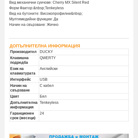
Вид механични суичове: Cherry MX Silent Red
Форм Фактор:&nbsp;Tenkeyless
Вид на бутоните: Високопрофилни&nbsp;
Мултимедийни функции: Да
Начин на свързване: Жично
ДОПЪЛНИТЕЛНА ИНФОРМАЦИЯ
Производител
DUCKY
Клавишна
QWERTY
подредба
Език на
Английски
клавиатурата
Интерфейс
USB
Начин на
С кабел
свързване
Цвят
Бял
Допълнителна
Tenkeyless
информация
Гаранционен
24
срок (месеци)