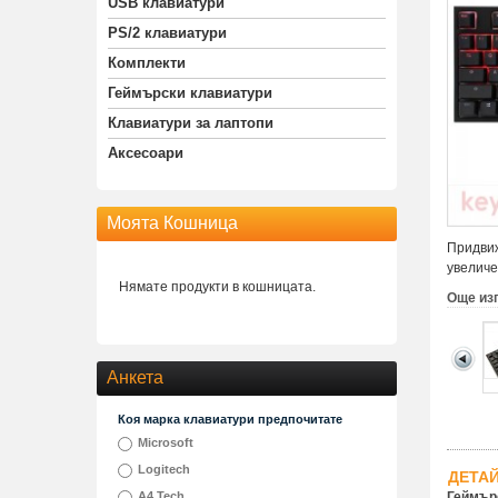
USB клавиатури
PS/2 клавиатури
Комплекти
Геймърски клавиатури
Клавиатури за лаптопи
Аксесоари
Моята Кошница
Придвиж
увеличе
Нямате продукти в кошницата.
Още из
Анкета
Коя марка клавиатури предпочитате
Microsoft
Logitech
ДЕТА
A4 Tech
Геймърс