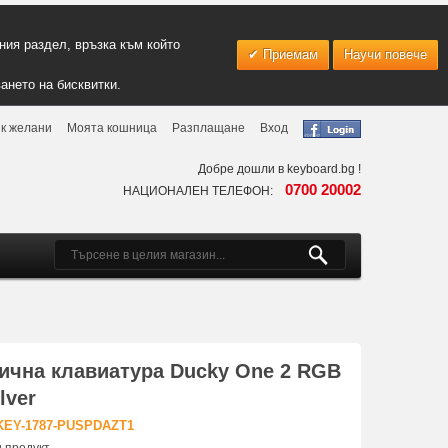
ия раздел, връзка към който
Приемам
Научи повече
ането на бисквитки.
к желани
Моята кошница
Разплащане
Вход
Добре дошли в keyboard.bg !
0700 20002
НАЦИОНАЛЕН ТЕЛЕФОН:
ична клавиатура Ducky One 2 RGB
lver
KEY-1787-PUSPDAZT1