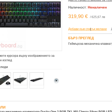
Дайте първото мнение за тоз
Наличност:
Неналичен
319,90 €
/ 625,67 лв
Добави към списък желани
|
БЪРЗ ПРЕГЛЕД
Геймърскa механична клавиату
ете курсора върху изображението за
н изглед
гледи
ЙЛИ
ка механична клавиатура Ducky One 2 RGB TKL MX Cherry Silver RGB LED