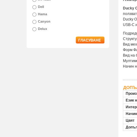
Dell
Ducky 
ползват
Hama
Ducky O
Canyon
USB-C и
Delux
Подред
Структу
ГЛАСУВАНЕ
Вид мех
Форм Фа
Вид на 
Мултим
Начин н
ДОПЪ
Произ
Език 
Инте
Начин
Цвят
Допъл