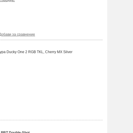
и продукт
Добави за сравнение
ра Ducky One 2 RGB TKL, Cherry MX Silver
 PBT Double-Shot