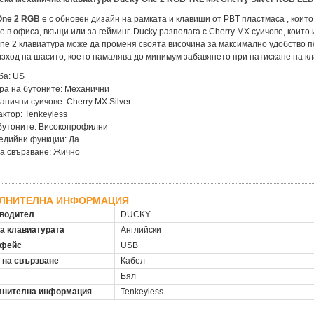
One 2 RGB
е с обновен дизайн на рамката и клавиши от PBT пластмаса , които
е в офиса, вкъщи или за гейминг. Ducky разполага с Cherry MX суичове, коит
ne 2 клавиатура може да променя своята височина за максимално удобство по
зход на шасито, което намалява до минимум забавянето при натискане на кл
ба: US
ра на бутоните: Механични
анични суичове: Cherry MX Silver
ктор: Tenkeyless
бутоните: Високопрофилни
едийни функции: Да
а свързване: Жично
ЛНИТЕЛНА ИНФОРМАЦИЯ
водител
DUCKY
на клавиатурата
Английски
рфейс
USB
 на свързване
Кабел
Бял
нителна информация
Tenkeyless