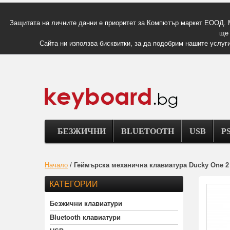
Защитата на личните данни е приоритет за Компютър маркет ЕООД. 
ще 
Сайта ни използва бисквитки, за да подобрим нашите услуги
БЕЗЖИЧНИ
BLUETOOTH
USB
PS
Начало
/
Геймърскa механична клавиатура Ducky One 2 
КАТЕГОРИИ
Безжични клавиатури
Bluetooth клавиатури