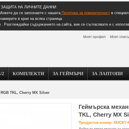
ЗАЩИТА НА ЛИЧНИТЕ ДАННИ
Можете да се запознаете с нашата
Политика за поверителност
в специалн
намерите в края на всяка страница.
 . Разглеждайки съдържанието на сайта, вие се съгласявате и с използв
Моят профил
Моят списъ
/2
КОМПЛЕКТИ
ЗА ГЕЙМЪРИ
ЗА ЛАПТОПИ
RGB TKL, Cherry MX Silver
Геймърскa механ
TKL, Cherry MX Si
Продуктов номер: DUCKY-