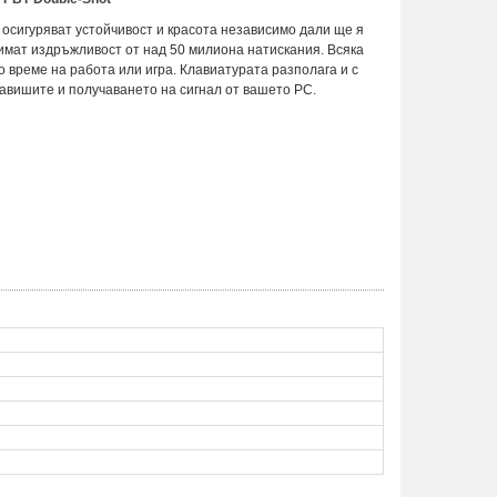
 осигуряват устойчивост и красота независимо дали ще я
о имат издръжливост от над 50 милиона натискания. Всяка
 време на работа или игра. Клавиатурата разполага и с
авишите и получаването на сигнал от вашето PC.