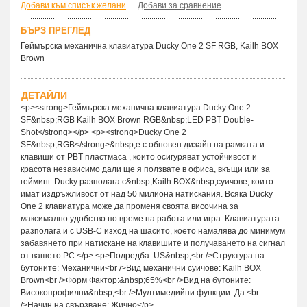
Добави към списък желани
|
Добави за сравнение
БЪРЗ ПРЕГЛЕД
Геймърскa механична клавиатура Ducky One 2 SF RGB, Kailh BOX
Brown
ДЕТАЙЛИ
<p><strong>Геймърска механична клавиатура Ducky One 2
SF&nbsp;RGB Kailh BOX Brown RGB&nbsp;LED PBT Double-
Shot</strong></p> <p><strong>Ducky One 2
SF&nbsp;RGB</strong>&nbsp;е с обновен дизайн на рамката и
клавиши от PBT пластмаса , които осигуряват устойчивост и
красота независимо дали ще я ползвате в офиса, вкъщи или за
гейминг. Ducky разполага с&nbsp;Kailh BOX&nbsp;суичове, които
имат издръжливост от над 50 милиона натискания. Всяка Ducky
One 2 клавиатура може да променя своята височина за
максимално удобство по време на работа или игра. Клавиатурата
разполага и с USB-C изход на шасито, което намалява до минимум
забавянето при натискане на клавишите и получаването на сигнал
от вашето PC.</p> <p>Подредба: US&nbsp;<br />Структура на
бутоните: Механични<br />Вид механични суичове: Kailh BOX
Brown<br />Форм Фактор:&nbsp;65%<br />Вид на бутоните:
Високопрофилни&nbsp;<br />Мултимедийни функции: Да <br
/>Начин на свързване: Жично</p>