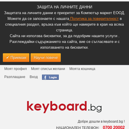
ЗАЩИТА НА ЛИЧНИТЕ ДАННИ
Защитата на личните данни е приоритет за Компютър маркет ЕООД.
Можете да се запознаете с нашата
Политика за поверителност
в
специалния раздел, връзка към който ще намерите в края на всяка
страница.
Сайта ни използва бисквитки, за да подобрим нашите услуги .
Разглеждайки съдържанието на сайта, вие се съгласявате и с
използването на бисквитки.
Приемам
Научи повече
Моят профил
Моят списък желани
Моята кошница
Разплащане
Вход
Добре дошли в keyboard.bg !
0700 20002
НАЦИОНАЛЕН ТЕЛЕФОН: