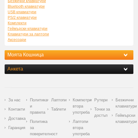
Безжични клавиатури
Bluetooth клавиатури
USB клавиатури
PS/2 клавиатури
Комплекти
Геймърски клавиатури
Клавиатури за лаптопи
Аксесоари
Моята Кошница
Анкета
За нас
Политика
Лаптопи
Компютри
Рутери
Безжични
и
втора
клавиатури
Контакти
Таблети
Точки за
правила
употреба
достъп
Геймърски
Доставка
Политика
Лаптопи
клавиатури
Гаранция
за
втора
поверителност
употреба