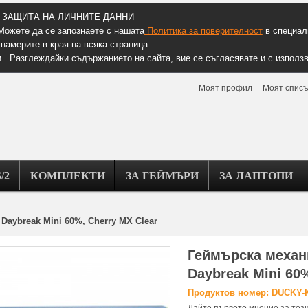
ЗАЩИТА НА ЛИЧНИТЕ ДАННИ
Можете да се запознаете с нашата
Политика за поверителност
в специалн
намерите в края на всяка страница.
 . Разглеждайки съдържанието на сайта, вие се съгласявате и с използв
Моят профил
Моят списъ
/2
КОМПЛЕКТИ
ЗА ГЕЙМЪРИ
ЗА ЛАПТОПИ
Daybreak Mini 60%, Cherry MX Clear
Геймърскa механ
Daybreak Mini 60
Продуктов номер: DUCKY