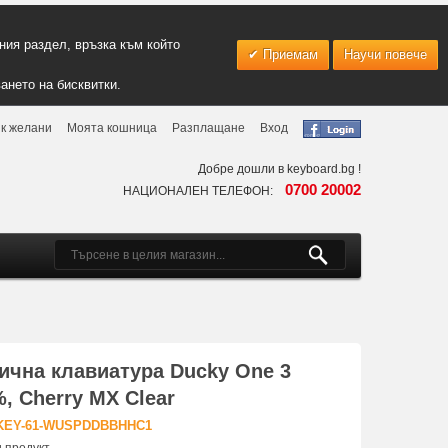
ия раздел, връзка към който
Приемам
Научи повече
ането на бисквитки.
к желани
Моята кошница
Разплащане
Вход
Добре дошли в keyboard.bg !
0700 20002
НАЦИОНАЛЕН ТЕЛЕФОН:
ична клавиатура Ducky One 3
%, Cherry MX Clear
-KEY-61-WUSPDDBBHHC1