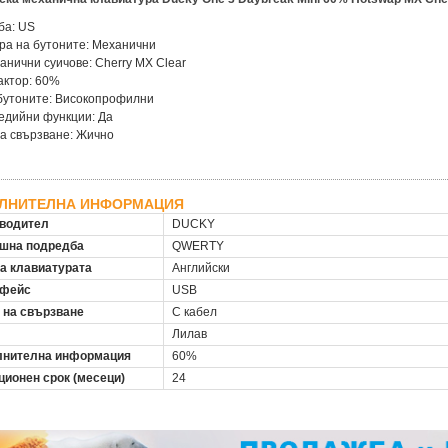
ба: US
ра на бутоните: Механични
анични суичове: Cherry MX Clear
актор: 60%
бутоните: Високопрофилни
едийни функции: Да
а свързване: Жично
ЛНИТЕЛНА ИНФОРМАЦИЯ
водител
DUCKY
шна подредба
QWERTY
на клавиатурата
Английски
рфейс
USB
 на свързване
С кабел
Лилав
нителна информация
60%
ционен срок (месеци)
24