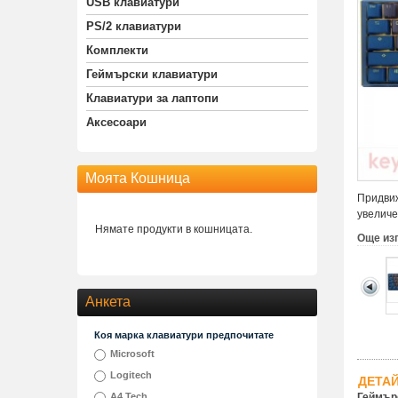
USB клавиатури
PS/2 клавиатури
Комплекти
Геймърски клавиатури
Клавиатури за лаптопи
Аксесоари
Моята Кошница
Придвиж
увеличе
Нямате продукти в кошницата.
Още из
Анкета
Коя марка клавиатури предпочитате
Microsoft
Logitech
ДЕТА
A4 Tech
Геймърс