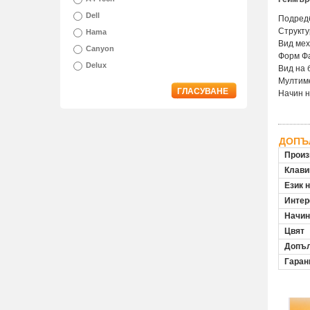
Dell
Подред
Структу
Hama
Вид мех
Canyon
Форм Ф
Delux
Вид на 
Мултим
ГЛАСУВАНЕ
Начин н
ДОПЪ
Произ
Клави
Език 
Инте
Начин
Цвят
Допъл
Гаран