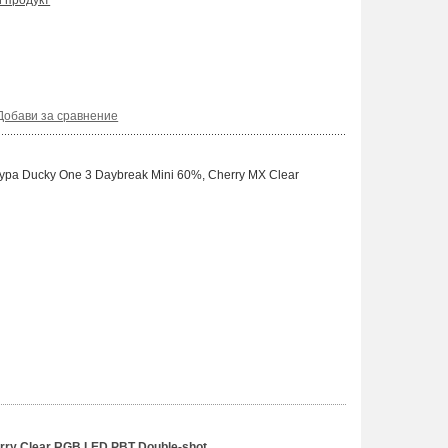
и продукт
Добави за сравнение
ра Ducky One 3 Daybreak Mini 60%, Cherry MX Clear
ry Clear RGB LED PBT Double-shot