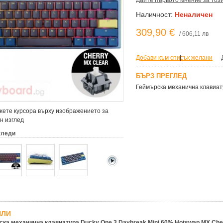
Дайте първото мнение за тоз
Наличност:
Неналичен
309,90 €
/ 606,11 лв
Добави към списък желани
|
БЪРЗ ПРЕГЛЕД
Геймърскa механична клавиату
ете курсора върху изображението за
н изглед
гледи
ЙЛИ
ка механична клавиатура Ducky One 3 Daybreak Mini 60% Hotswap MX Cher