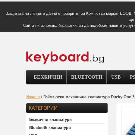
Защитата на личните данни е приоритет за Компютър маркет ЕООД. 
ще 
Сайта ни използва бисквитки, за да подобрим нашите услуги
БЕЗЖИЧНИ
BLUETOOTH
USB
PS
Начало
/
Геймърскa механична клавиатура Ducky One 3 
КАТЕГОРИИ
Безжични клавиатури
Bluetooth клавиатури