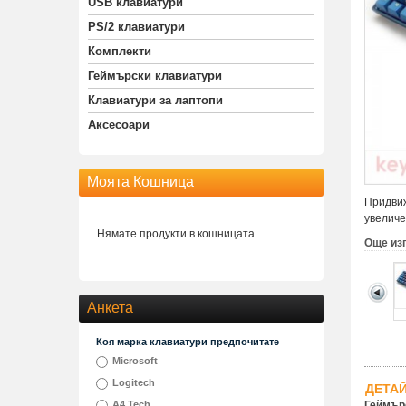
USB клавиатури
PS/2 клавиатури
Комплекти
Геймърски клавиатури
Клавиатури за лаптопи
Аксесоари
Моята Кошница
Придвиж
увеличе
Нямате продукти в кошницата.
Още из
Анкета
Коя марка клавиатури предпочитате
Microsoft
Logitech
ДЕТА
A4 Tech
Геймърс