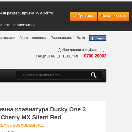
ия раздел, връзка към който
Приемам
Научи повече
ането на бисквитки.
к желани
Моята кошница
Разплащане
Вход
Добре дошли в keyboard.bg !
0700 20002
НАЦИОНАЛЕН ТЕЛЕФОН:
ична клавиатура Ducky One 3
 Cherry MX Silent Red
-KEY-67-SUSPDDBBHHC1