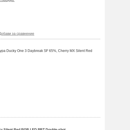
и продукт
Добави за сравнение
ра Ducky One 3 Daybreak SF 65%, Cherry MX Silent Red
 Silent Red RGB LED PBT Double-shot