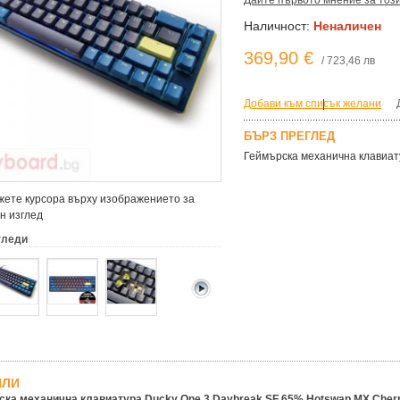
Дайте първото мнение за тоз
Наличност:
Неналичен
369,90 €
/ 723,46 лв
Добави към списък желани
|
БЪРЗ ПРЕГЛЕД
Геймърскa механична клавиату
ете курсора върху изображението за
н изглед
гледи
ЙЛИ
ка механична клавиатура Ducky One 3 Daybreak SF 65% Hotswap MX Cherry