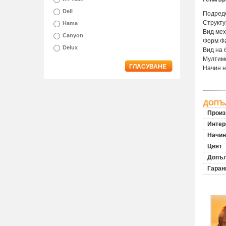
Dell
Подред
Структу
Hama
Вид мех
Canyon
Форм Ф
Delux
Вид на 
Мултим
ГЛАСУВАНЕ
Начин н
ДОПЪ
Произ
Инте
Начин
Цвят
Допъл
Гаран