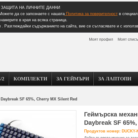
ЗАЩИТА НА ЛИЧНИТЕ ДАННИ
Можете да се запознаете с нашата
Политика за поверителност
в специалн
намерите в края на всяка страница.
 . Разглеждайки съдържанието на сайта, вие се съгласявате и с използв
Моят профил
Моят списъ
/2
КОМПЛЕКТИ
ЗА ГЕЙМЪРИ
ЗА ЛАПТОПИ
Daybreak SF 65%, Cherry MX Silent Red
Геймърскa механ
Daybreak SF 65%,
Продуктов номер: DUCKY