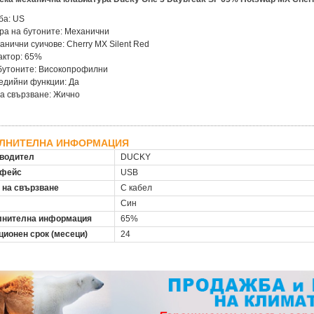
ба: US
ра на бутоните: Механични
анични суичове: Cherry MX Silent Red
актор: 65%
бутоните: Високопрофилни
едийни функции: Да
а свързване: Жично
ЛНИТЕЛНА ИНФОРМАЦИЯ
водител
DUCKY
рфейс
USB
 на свързване
С кабел
Син
нителна информация
65%
ционен срок (месеци)
24