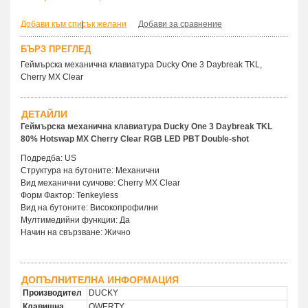
Добави към списък желани
|
Добави за сравнение
БЪРЗ ПРЕГЛЕД
Геймърскa механична клавиатура Ducky One 3 Daybreak TKL,
Cherry MX Clear
ДЕТАЙЛИ
Геймърска механична клавиатура Ducky One 3 Daybreak TKL
80% Hotswap MX Cherry Clear RGB LED PBT Double-shot
Подредба: US
Структура на бутоните: Механични
Вид механични суичове: Cherry MX Clear
Форм Фактор: Tenkeyless
Вид на бутоните: Високопрофилни
Мултимедийни функции: Да
Начин на свързване: Жично
ДОПЪЛНИТЕЛНА ИНФОРМАЦИЯ
Производител
DUCKY
Клавишна
QWERTY