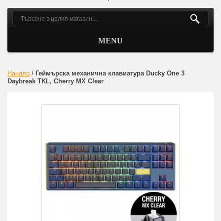
MENU
Начало
/
Геймърскa механична клавиатура Ducky One 3
Daybreak TKL, Cherry MX Clear