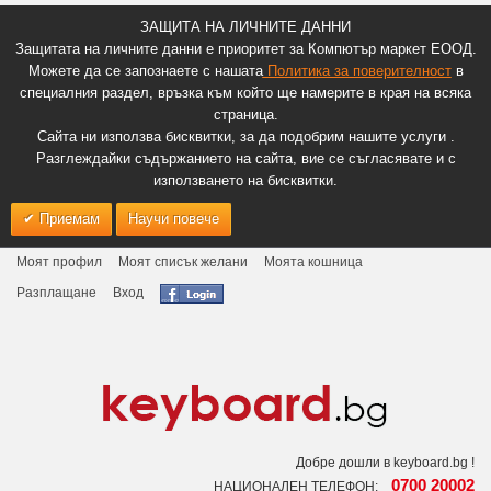
ЗАЩИТА НА ЛИЧНИТЕ ДАННИ
Защитата на личните данни е приоритет за Компютър маркет ЕООД.
Можете да се запознаете с нашата
Политика за поверителност
в
специалния раздел, връзка към който ще намерите в края на всяка
страница.
Сайта ни използва бисквитки, за да подобрим нашите услуги .
Разглеждайки съдържанието на сайта, вие се съгласявате и с
използването на бисквитки.
Приемам
Научи повече
Моят профил
Моят списък желани
Моята кошница
Разплащане
Вход
Добре дошли в keyboard.bg !
0700 20002
НАЦИОНАЛЕН ТЕЛЕФОН: