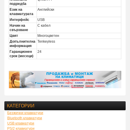
подредба
Език на
Английски
клавиатурата
Интерфейс
USB
Начин на
С кабел
свързване
Цвят
Многоцветен
Допълнителна
Tenkeyless
информация
Гаранционен
24
срок (месеци)
КАТЕГОРИИ
Безжични клавиатури
Bluetooth клавиатури
USB клавиатури
PS/2 клавиатури