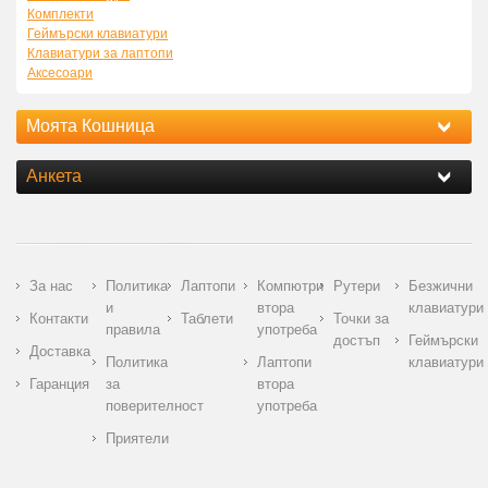
Комплекти
Геймърски клавиатури
Клавиатури за лаптопи
Аксесоари
Моята Кошница
Анкета
За нас
Политика
Лаптопи
Компютри
Рутери
Безжични
и
втора
клавиатури
Контакти
Таблети
Точки за
правила
употреба
достъп
Геймърски
Доставка
Политика
Лаптопи
клавиатури
Гаранция
за
втора
поверителност
употреба
Приятели