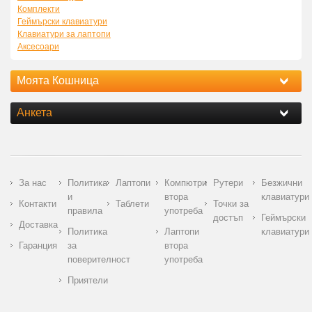
Комплекти
Геймърски клавиатури
Клавиатури за лаптопи
Аксесоари
Моята Кошница
Анкета
За нас
Политика
Лаптопи
Компютри
Рутери
Безжични
и
втора
клавиатури
Контакти
Таблети
Точки за
правила
употреба
достъп
Геймърски
Доставка
Политика
Лаптопи
клавиатури
Гаранция
за
втора
поверителност
употреба
Приятели