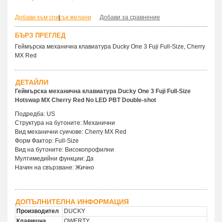
Добави към списък желани
|
Добави за сравнение
БЪРЗ ПРЕГЛЕД
Геймърскa механична клавиатура Ducky One 3 Fuji Full-Size, Cherry
MX Red
ДЕТАЙЛИ
Геймърска механична клавиатура Ducky One 3 Fuji Full-Size
Hotswap MX Cherry Red No LED PBT Double-shot
Подредба: US
Структура на бутоните: Механични
Вид механични суичове: Cherry MX Red
Форм Фактор: Full-Size
Вид на бутоните: Високопрофилни
Мултимедийни функции: Да
Начин на свързване: Жично
ДОПЪЛНИТЕЛНА ИНФОРМАЦИЯ
Производител
DUCKY
Клавишна
QWERTY