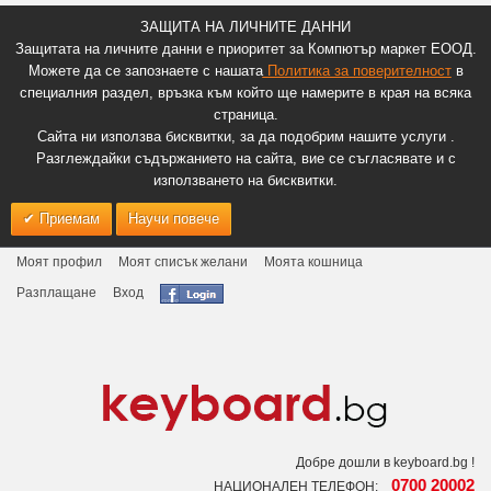
ЗАЩИТА НА ЛИЧНИТЕ ДАННИ
Защитата на личните данни е приоритет за Компютър маркет ЕООД.
Можете да се запознаете с нашата
Политика за поверителност
в
специалния раздел, връзка към който ще намерите в края на всяка
страница.
Сайта ни използва бисквитки, за да подобрим нашите услуги .
Разглеждайки съдържанието на сайта, вие се съгласявате и с
използването на бисквитки.
Приемам
Научи повече
Моят профил
Моят списък желани
Моята кошница
Разплащане
Вход
Добре дошли в keyboard.bg !
0700 20002
НАЦИОНАЛЕН ТЕЛЕФОН: