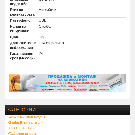
подредба
Език на
Английски
клавиатурата
Интерфейс
USB
Начин на
С кабел
свързване
Цвят
Черен
Допълнителна
Пълен размер
информация
Гаранционен
24
срок (месеци)
КАТЕГОРИИ
Безжични клавиатури
Bluetooth клавиатури
USB клавиатури
PS/2 клавиатури