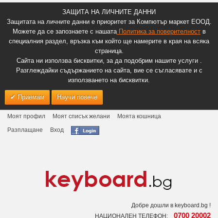
ЗАЩИТА НА ЛИЧНИТЕ ДАННИ
Защитата на личните данни е приоритет за Компютър маркет ЕООД.
Можете да се запознаете с нашата
Политика за поверителност
в
специалния раздел, връзка към който ще намерите в края на всяка
страница.
Сайта ни използва бисквитки, за да подобрим нашите услуги .
Разглеждайки съдържанието на сайта, вие се съгласявате и с
използването на бисквитки.
Приемам
Научи повече
Моят профил
Моят списък желани
Моята кошница
Разплащане
Вход
Добре дошли в keyboard.bg !
0700 20002
НАЦИОНАЛЕН ТЕЛЕФОН: