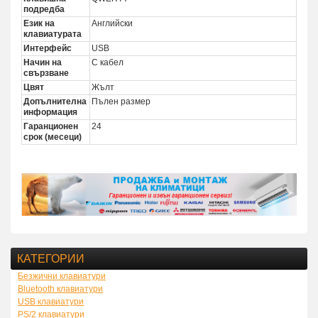
подредба
Език на
Английски
клавиатурата
Интерфейс
USB
Начин на
С кабел
свързване
Цвят
Жълт
Допълнителна
Пълен размер
информация
Гаранционен
24
срок (месеци)
КАТЕГОРИИ
Безжични клавиатури
Bluetooth клавиатури
USB клавиатури
PS/2 клавиатури