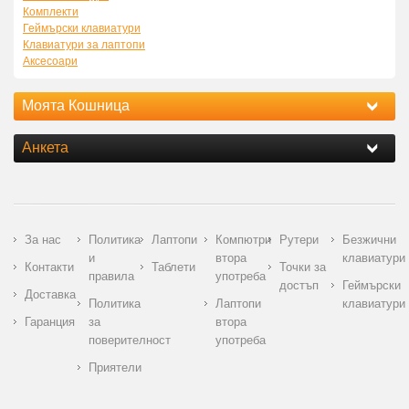
Комплекти
Геймърски клавиатури
Клавиатури за лаптопи
Аксесоари
Моята Кошница
Анкета
За нас
Политика
Лаптопи
Компютри
Рутери
Безжични
и
втора
клавиатури
Контакти
Таблети
Точки за
правила
употреба
достъп
Геймърски
Доставка
Политика
Лаптопи
клавиатури
Гаранция
за
втора
поверителност
употреба
Приятели