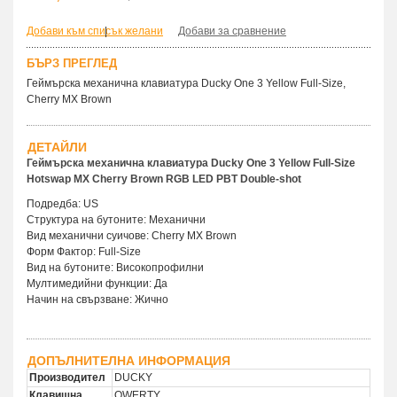
Добави към списък желани
|
Добави за сравнение
БЪРЗ ПРЕГЛЕД
Геймърскa механична клавиатура Ducky One 3 Yellow Full-Size,
Cherry MX Brown
ДЕТАЙЛИ
Геймърска механична клавиатура Ducky One 3 Yellow Full-Size
Hotswap MX Cherry Brown RGB LED PBT Double-shot
Подредба: US
Структура на бутоните: Механични
Вид механични суичове: Cherry MX Brown
Форм Фактор: Full-Size
Вид на бутоните: Високопрофилни
Мултимедийни функции: Да
Начин на свързване: Жично
ДОПЪЛНИТЕЛНА ИНФОРМАЦИЯ
Производител
DUCKY
Клавишна
QWERTY