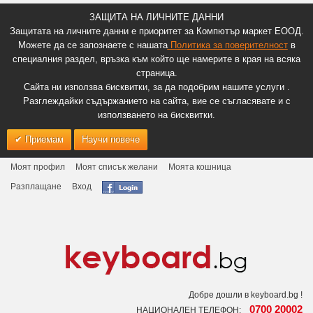
ЗАЩИТА НА ЛИЧНИТЕ ДАННИ
Защитата на личните данни е приоритет за Компютър маркет ЕООД.
Можете да се запознаете с нашата
Политика за поверителност
в
специалния раздел, връзка към който ще намерите в края на всяка
страница.
Сайта ни използва бисквитки, за да подобрим нашите услуги .
Разглеждайки съдържанието на сайта, вие се съгласявате и с
използването на бисквитки.
Приемам
Научи повече
Моят профил
Моят списък желани
Моята кошница
Разплащане
Вход
Добре дошли в keyboard.bg !
0700 20002
НАЦИОНАЛЕН ТЕЛЕФОН: