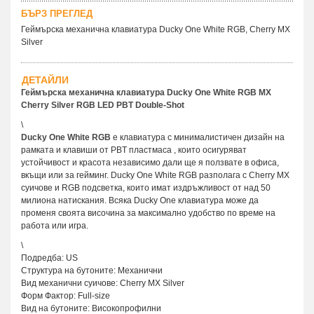
БЪРЗ ПРЕГЛЕД
Геймърскa механична клавиатура Ducky One White RGB, Cherry MX
Silver
ДЕТАЙЛИ
Геймърска механична клавиатура Ducky One White RGB MX
Cherry Silver RGB LED PBT Double-Shot
\
Ducky One White RGB
е клавиатура с минималистичен дизайн на
рамката и клавиши от PBT пластмаса , които осигуряват
устойчивост и красота независимо дали ще я ползвате в офиса,
вкъщи или за гейминг. Ducky One White RGB разполага с Cherry MX
суичове и RGB подсветка, които имат издръжливост от над 50
милиона натискания. Всяка Ducky One клавиатура може да
променя своята височина за максимално удобство по време на
работа или игра.
\
Подредба: US
Структура на бутоните: Механични
Вид механични суичове: Cherry MX Silver
Форм Фактор: Full-size
Вид на бутоните: Високопрофилни