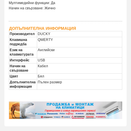
Мултимедийни функции: Да
Начин на свързване: Жично
ДОПЪЛНИТЕЛНА ИНФОРМАЦИЯ
Производител
DUCKY
Клавишна
QWERTY
подредба
Език на
Английски
клавиатурата
Интерфейс
USB
Начин на
Кабел
свързване
Цвят
Бял
Допълнителна
Пълен размер
информация