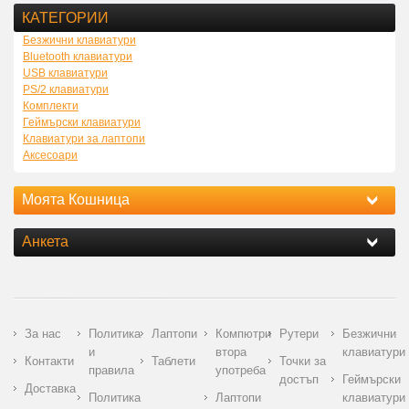
КАТЕГОРИИ
Безжични клавиатури
Bluetooth клавиатури
USB клавиатури
PS/2 клавиатури
Комплекти
Геймърски клавиатури
Клавиатури за лаптопи
Аксесоари
Моята Кошница
Анкета
За нас
Политика
Лаптопи
Компютри
Рутери
Безжични
и
втора
клавиатури
Контакти
Таблети
Точки за
правила
употреба
достъп
Геймърски
Доставка
Политика
Лаптопи
клавиатури