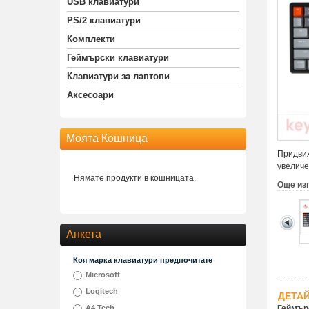
USB клавиатури
PS/2 клавиатури
Комплекти
Геймърски клавиатури
Клавиатури за лаптопи
Аксесоари
Моята Кошница
Придвиж
увеличе
Нямате продукти в кошницата.
Още из
Анкета
Коя марка клавиатури предпочитате
Microsoft
Logitech
ДЕТА
A4 Tech
Геймър