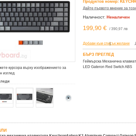
Продуктов номер: KEYCHR
Дайте първото мнение за тоз
Наличност:
Неналичен
199,90 €
/ 390,97 лв
Добави към списък желани
|
БЪРЗ ПРЕГЛЕД
Геймърска Механична клавиат
LED Gateron Red Switch ABS
ете курсора върху изображението за
н изглед
гледи
ЙЛИ
ска механична клавиатура Keychron&nbsp;K2 Aluminum Compact Gateron R