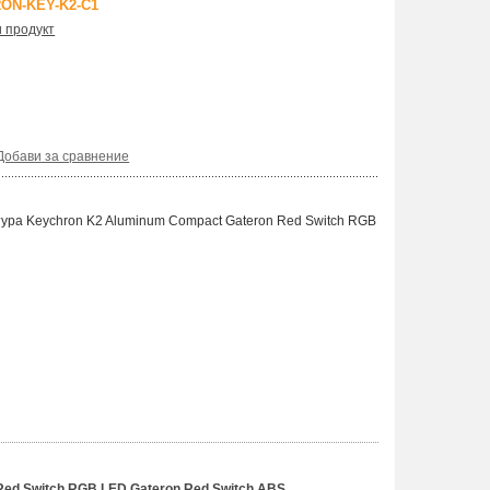
ON-KEY-K2-C1
и продукт
Добави за сравнение
ура Keychron K2 Aluminum Compact Gateron Red Switch RGB
ed Switch RGB LED Gateron Red Switch ABS