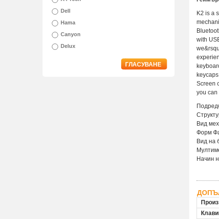
Dell
K2 is a 
mechanic
Hama
Bluetoot
Canyon
with USB
Delux
we&rsquo
experien
ГЛАСУВАНЕ
keyboard
keycaps 
Screen c
you can 
Подред
Структу
Вид мех
Форм Ф
Вид на 
Мултим
Начин н
ДОПЪ
Произ
Клави