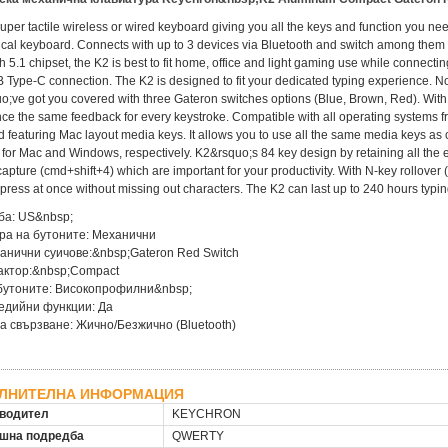
super tactile wireless or wired keyboard giving you all the keys and function you nee
al keyboard. Connects with up to 3 devices via Bluetooth and switch among them e
h 5.1 chipset, the K2 is best to fit home, office and light gaming use while connect
 Type-C connection. The K2 is designed to fit your dedicated typing experience. No ma
;ve got you covered with three Gateron switches options (Blue, Brown, Red). With 
ce the same feedback for every keystroke. Compatible with all operating systems 
 featuring Mac layout media keys. It allows you to use all the same media keys a
for Mac and Windows, respectively. K2&rsquo;s 84 key design by retaining all the
apture (cmd+shift+4) which are important for your productivity. With N-key rollov
press at once without missing out characters. The K2 can last up to 240 hours typing
ба: US&nbsp;
ра на бутоните: Механични
анични суичове:&nbsp;Gateron Red Switch
актор:&nbsp;Compact
бутоните: Високопрофилни&nbsp;
едийни функции: Да
а свързване: Жично/Безжично (Bluetooth)
ЛНИТЕЛНА ИНФОРМАЦИЯ
водител
KEYCHRON
шна подредба
QWERTY