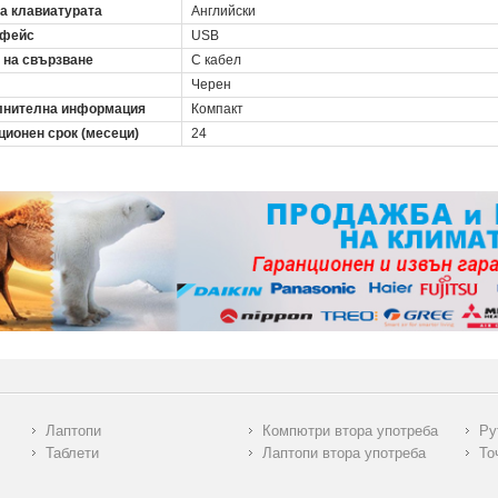
на клавиатурата
Английски
рфейс
USB
 на свързване
С кабел
Черен
нителна информация
Компакт
ционен срок (месеци)
24
Лаптопи
Компютри втора употреба
Ру
Таблети
Лаптопи втора употреба
То