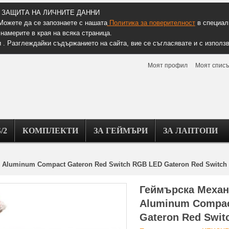
ЗАЩИТА НА ЛИЧНИТЕ ДАННИ
Можете да се запознаете с нашата
Политика за поверителност
в специалн
намерите в края на всяка страница.
 . Разглеждайки съдържанието на сайта, вие се съгласявате и с използв
Моят профил
Моят списъ
/2
КОМПЛЕКТИ
ЗА ГЕЙМЪРИ
ЗА ЛАПТОПИ
 Aluminum Compact Gateron Red Switch RGB LED Gateron Red Switch
Геймърска Механ
Aluminum Compac
Gateron Red Swit