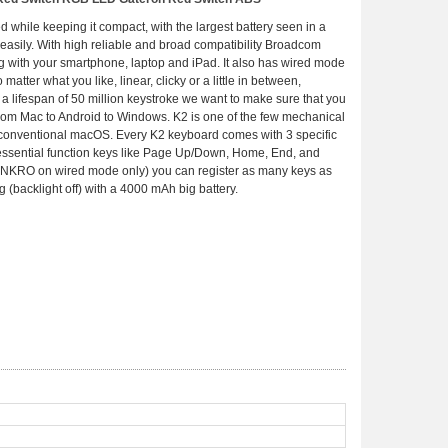
d while keeping it compact, with the largest battery seen in a
asily. With high reliable and broad compatibility Broadcom
ing with your smartphone, laptop and iPad. It also has wired mode
tter what you like, linear, clicky or a little in between,
a lifespan of 50 million keystroke we want to make sure that you
from Mac to Android to Windows. K2 is one of the few mechanical
s conventional macOS. Every K2 keyboard comes with 3 specific
 essential function keys like Page Up/Down, Home, End, and
er (NKRO on wired mode only) you can register as many keys as
 (backlight off) with a 4000 mAh big battery.