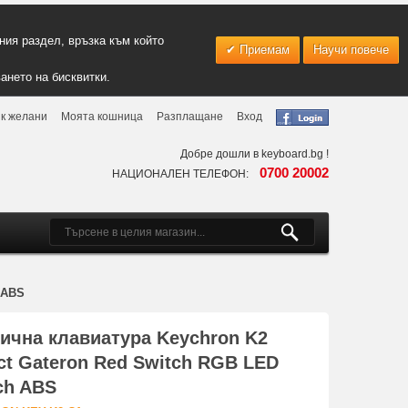
ия раздел, връзка към който
Приемам
Научи повече
ането на бисквитки.
к желани
Моята кошница
Разплащане
Вход
Добре дошли в keyboard.bg !
0700 20002
НАЦИОНАЛЕН ТЕЛЕФОН:
 ABS
ична клавиатура Keychron K2
t Gateron Red Switch RGB LED
ch ABS