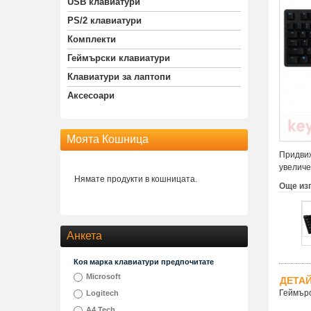
USB клавиатури
PS/2 клавиатури
Комплекти
Геймърски клавиатури
Клавиатури за лаптопи
Аксесоари
Моята Кошница
Придвиж
увеличе
Нямате продукти в кошницата.
Още из
Анкета
Коя марка клавиатури предпочитате
Microsoft
ДЕТА
Геймърс
Logitech
A4 Tech