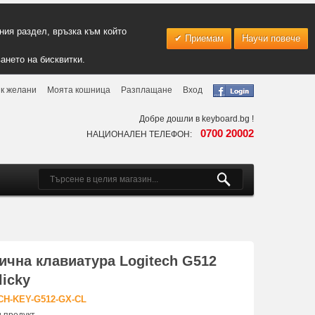
ия раздел, връзка към който
Приемам
Научи повече
ането на бисквитки.
к желани
Моята кошница
Разплащане
Вход
Добре дошли в keyboard.bg !
0700 20002
НАЦИОНАЛЕН ТЕЛЕФОН:
ична клавиатура Logitech G512
licky
CH-KEY-G512-GX-CL