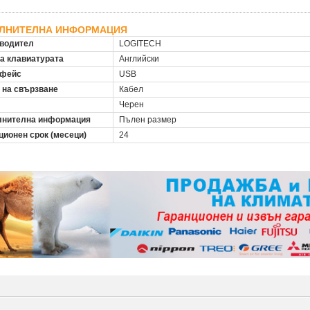
ЛНИТЕЛНА ИНФОРМАЦИЯ
водител
LOGITECH
на клавиатурата
Английски
рфейс
USB
 на свързване
Кабел
Черен
нителна информация
Пълен размер
ционен срок (месеци)
24