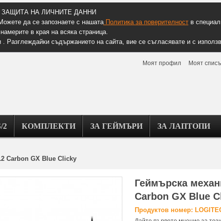
ЗАЩИТА НА ЛИЧНИТЕ ДАННИ
Можете да се запознаете с нашата
Политика за поверителност
в специалн
намерите в края на всяка страница.
 . Разглеждайки съдържанието на сайта, вие се съгласявате и с използв
Моят профил
Моят списъ
/2
КОМПЛЕКТИ
ЗА ГЕЙМЪРИ
ЗА ЛАПТОПИ
2 Carbon GX Blue Clicky
Геймърска механ
Carbon GX Blue C
Продуктов номер: LOGITE