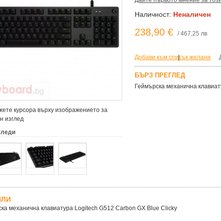
Дайте първото мнение за тоз
Наличност:
Неналичен
238,90 €
/ 467,25 лв
Добави към списък желани
|
БЪРЗ ПРЕГЛЕД
Геймърска механична клавиату
ете курсора върху изображението за
н изглед
гледи
ЙЛИ
ка механична клавиатура Logitech G512 Carbon GX Blue Clicky