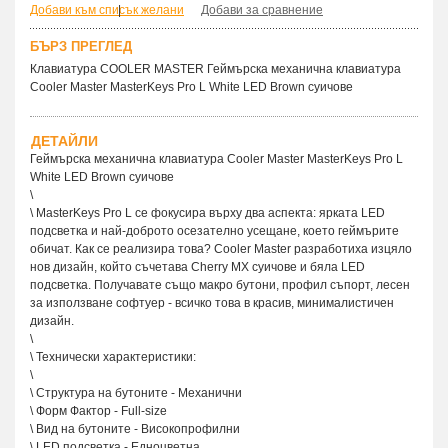
Добави към списък желани
|
Добави за сравнение
БЪРЗ ПРЕГЛЕД
Клавиатура COOLER MASTER Геймърска механична клавиатура
Cooler Master MasterKeys Pro L White LED Brown суичове
ДЕТАЙЛИ
Геймърска механична клавиатура Cooler Master MasterKeys Pro L
White LED Brown суичове
\
\ MasterKeys Pro L се фокусира върху два аспекта: ярката LED
подсветка и най-доброто осезателно усещане, което геймърите
обичат. Как се реализира това? Cooler Master разработиха изцяло
нов дизайн, който съчетава Cherry MX суичове и бяла LED
подсветка. Получавате също макро бутони, профил съпорт, лесен
за използване софтуер - всичко това в красив, минималистичен
дизайн.
\
\ Технически характеристики:
\
\ Структура на бутоните - Механични
\ Форм Фактор - Full-size
\ Вид на бутоните - Високопрофилни
\ LED подсветка - Едноцветна