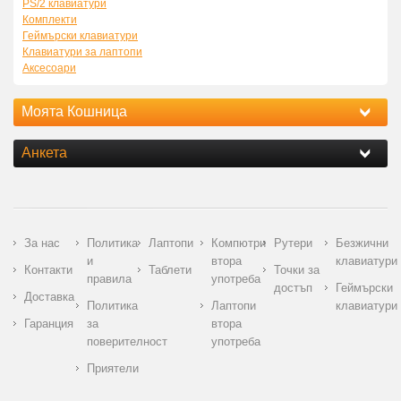
PS/2 клавиатури
Комплекти
Геймърски клавиатури
Клавиатури за лаптопи
Аксесоари
Моята Кошница
Анкета
За нас
Политика
Лаптопи
Компютри
Рутери
Безжични
и
втора
клавиатури
Контакти
Таблети
Точки за
правила
употреба
достъп
Геймърски
Доставка
Политика
Лаптопи
клавиатури
Гаранция
за
втора
поверителност
употреба
Приятели