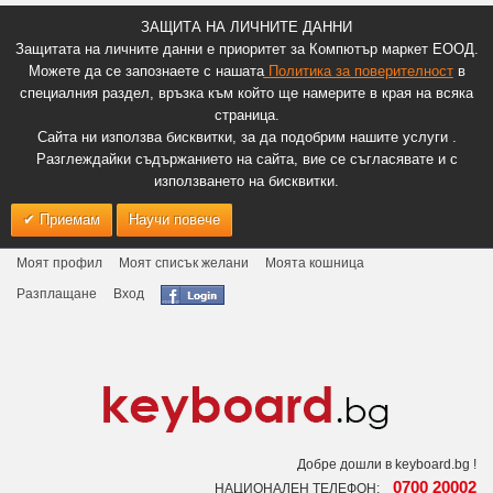
ЗАЩИТА НА ЛИЧНИТЕ ДАННИ
Защитата на личните данни е приоритет за Компютър маркет ЕООД.
Можете да се запознаете с нашата
Политика за поверителност
в
специалния раздел, връзка към който ще намерите в края на всяка
страница.
Сайта ни използва бисквитки, за да подобрим нашите услуги .
Разглеждайки съдържанието на сайта, вие се съгласявате и с
използването на бисквитки.
Приемам
Научи повече
Моят профил
Моят списък желани
Моята кошница
Разплащане
Вход
Добре дошли в keyboard.bg !
0700 20002
НАЦИОНАЛЕН ТЕЛЕФОН: