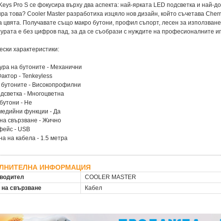
rKeys Pro S се фокусира върху два аспекта: най-ярката LED подсветка и най-д
ра това? Cooler Master разработиха изцяло нов дизайн, който съчетава Cherr
 цвята. Получавате също макро бутони, профил съпорт, лесен за използване 
урата е без цифров пад, за да се съобрази с нуждите на професионалните иг
чески характеристики:
тура на бутоните - Механични
Фактор - Tenkeyless
а бутоните - Високопрофилни
одсветка - Многоцветна
 бутони - Не
медийни функции - Да
 на свързване - Жично
фейс - USB
на на кабела - 1.5 метра
ЛНИТЕЛНА ИНФОРМАЦИЯ
водител
COOLER MASTER
 на свързване
Кабел