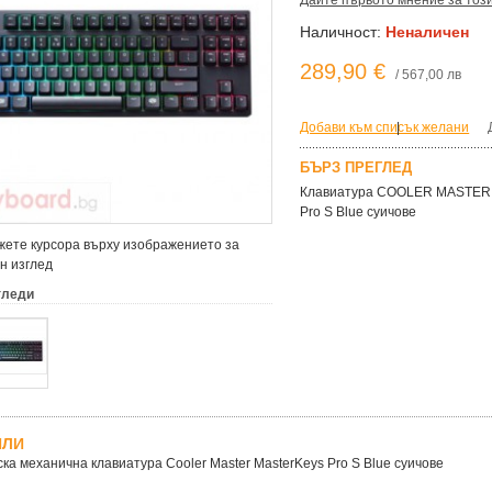
Дайте първото мнение за тоз
Наличност:
Неналичен
289,90 €
/ 567,00 лв
Добави към списък желани
|
БЪРЗ ПРЕГЛЕД
Клавиатура COOLER MASTER Г
Pro S Blue суичове
ете курсора върху изображението за
н изглед
гледи
ЙЛИ
ка механична клавиатура Cooler Master MasterKeys Pro S Blue суичове