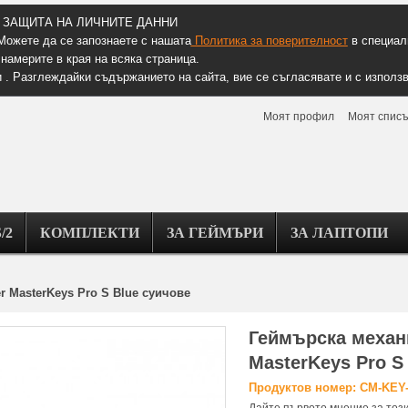
ЗАЩИТА НА ЛИЧНИТЕ ДАННИ
Можете да се запознаете с нашата
Политика за поверителност
в специалн
намерите в края на всяка страница.
 . Разглеждайки съдържанието на сайта, вие се съгласявате и с използв
Моят профил
Моят списъ
/2
КОМПЛЕКТИ
ЗА ГЕЙМЪРИ
ЗА ЛАПТОПИ
r MasterKeys Pro S Blue суичове
Геймърска механи
MasterKeys Pro S
Продуктов номер: CM-KE