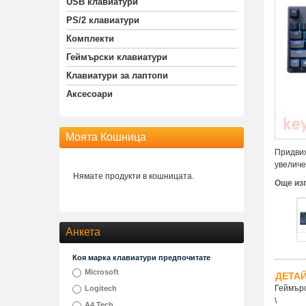
USB клавиатури
PS/2 клавиатури
Комплекти
Геймърски клавиатури
Клавиатури за лаптопи
Аксесоари
Моята Кошница
Придвиж
увеличе
Нямате продукти в кошницата.
Още из
Анкета
Коя марка клавиатури предпочитате
Microsoft
ДЕТА
Геймърс
Logitech
\
A4 Tech