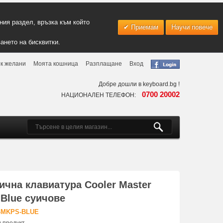
ия раздел, връзка към който
Приемам
Научи повече
ането на бисквитки.
к желани
Моята кошница
Разплащане
Вход
Добре дошли в keyboard.bg !
0700 20002
НАЦИОНАЛЕН ТЕЛЕФОН:
чна клавиатура Cooler Master
 Blue суичове
Y-MKPS-BLUE