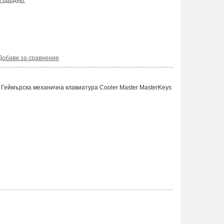
и продукт
Добави за сравнение
еймърска механична клавиатура Cooler Master MasterKeys