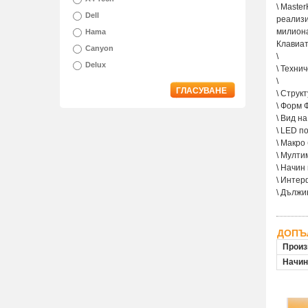
\ Maste
Dell
реализи
милиона
Hama
Клавиат
Canyon
\
Delux
\ Техни
\
ГЛАСУВАНЕ
\ Струк
\ Форм 
\ Вид н
\ LED п
\ Макро
\ Мулти
\ Начин
\ Интер
\ Дължи
ДОПЪ
Произ
Начин