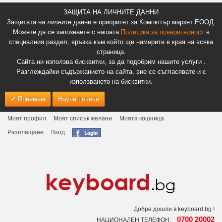
ЗАЩИТА НА ЛИЧНИТЕ ДАННИ
Защитата на личните данни е приоритет за Компютър маркет ЕООД.
Можете да се запознаете с нашата
Политика за поверителност
в
специалния раздел, връзка към който ще намерите в края на всяка
страница.
Сайта ни използва бисквитки, за да подобрим нашите услуги .
Разглеждайки съдържанието на сайта, вие се съгласявате и с
използването на бисквитки.
Приемам
Научи повече
Моят профил
Моят списък желани
Моята кошница
Разплащане
Вход
Добре дошли в keyboard.bg !
0700 20002
НАЦИОНАЛЕН ТЕЛЕФОН: