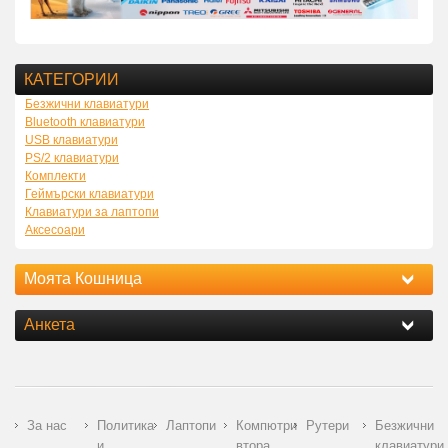
КАТЕГОРИИ
Безжични клавиатури
Bluetooth клавиатури
USB клавиатури
PS/2 клавиатури
Комплекти
Геймърски клавиатури
Клавиатури за лаптопи
Аксесоари
Моята Кошница
Анкета
За нас
Политика
Лаптопи
Компютри
Рутери
Безжични
и
втора
клавиатури