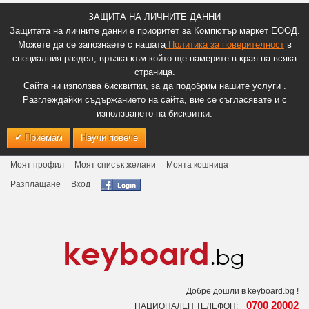
ЗАЩИТА НА ЛИЧНИТЕ ДАННИ
Защитата на личните данни е приоритет за Компютър маркет ЕООД.
Можете да се запознаете с нашата
Политика за поверителност
в
специалния раздел, връзка към който ще намерите в края на всяка
страница.
Сайта ни използва бисквитки, за да подобрим нашите услуги .
Разглеждайки съдържанието на сайта, вие се съгласявате и с
използването на бисквитки.
Приемам
Научи повече
Моят профил
Моят списък желани
Моята кошница
Разплащане
Вход
Добре дошли в keyboard.bg !
0700 20002
НАЦИОНАЛЕН ТЕЛЕФОН: