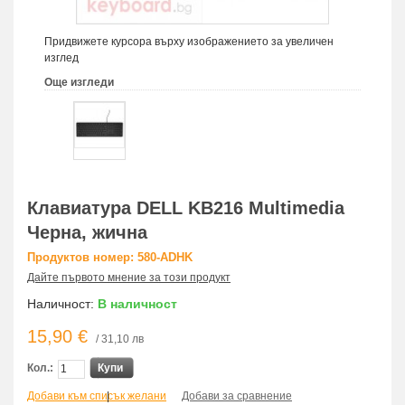
Придвижете курсора върху изображението за увеличен
изглед
Още изгледи
Клавиатура DELL KB216 Multimedia
Черна, жична
Продуктов номер: 580-ADHK
Дайте първото мнение за този продукт
Наличност:
В наличност
15,90 €
/ 31,10 лв
Кол.:
Купи
Добави към списък желани
|
Добави за сравнение