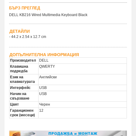
БЪРЗ ПРЕГЛЕД
DELL KB216 Wired Multimedia Keyboard Black
ДЕТАЙЛИ
- 44.2 x 2.54 x 12.7 cm
ДОПЪЛНИТЕЛНА ИНФОРМАЦИЯ
Производител
DELL
Клавишна
QWERTY
подредба
Език на
Английски
клавиатурата
Интерфейс
USB
Начин на
USB
свързване
Цвят
Черен
Гаранционен
12
срок (месеци)