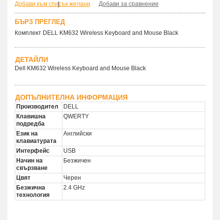
Добави към списък желани
|
Добави за сравнение
БЪРЗ ПРЕГЛЕД
Комплект DELL KM632 Wireless Keyboard and Mouse Black
ДЕТАЙЛИ
Dell KM632 Wireless Keyboard and Mouse Black
ДОПЪЛНИТЕЛНА ИНФОРМАЦИЯ
Производител
DELL
Клавишна
QWERTY
подредба
Език на
Английски
клавиатурата
Интерфейс
USB
Начин на
Безжичен
свързване
Цвят
Черен
Безжична
2.4 GHz
технология