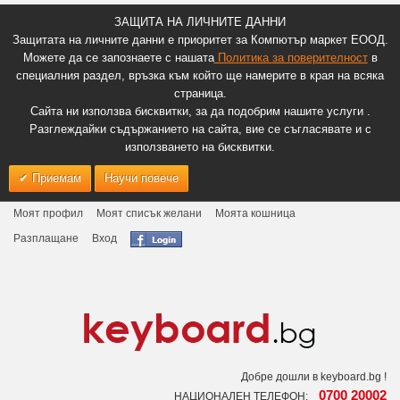
ЗАЩИТА НА ЛИЧНИТЕ ДАННИ
Защитата на личните данни е приоритет за Компютър маркет ЕООД.
Можете да се запознаете с нашата
Политика за поверителност
в
специалния раздел, връзка към който ще намерите в края на всяка
страница.
Сайта ни използва бисквитки, за да подобрим нашите услуги .
Разглеждайки съдържанието на сайта, вие се съгласявате и с
използването на бисквитки.
Приемам
Научи повече
Моят профил
Моят списък желани
Моята кошница
Разплащане
Вход
Добре дошли в keyboard.bg !
0700 20002
НАЦИОНАЛЕН ТЕЛЕФОН: