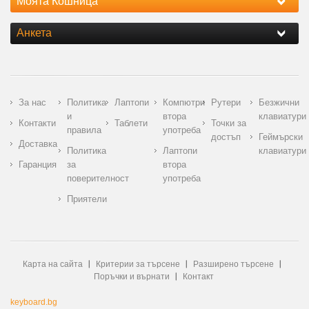
Моята Кошница
Анкета
За нас
Политика
Лаптопи
Компютри
Рутери
Безжични
и
втора
клавиатури
Контакти
Таблети
Точки за
правила
употреба
достъп
Геймърски
Доставка
Политика
Лаптопи
клавиатури
Гаранция
за
втора
поверителност
употреба
Приятели
Карта на сайта
Критерии за търсене
Разширено търсене
Поръчки и върнати
Контакт
keyboard.bg