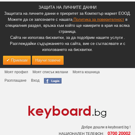
ЗАЩИТА НА ЛИЧНИТЕ ДАННИ
Защитата на личните данни е приоритет за Компютър маркет ЕООД.
Можете да се запознаете с нашата
Политика за поверителност
в
специалния раздел, връзка към който ще намерите в края на всяка
страница.
Сайта ни използва бисквитки, за да подобрим нашите услуги .
Разглеждайки съдържанието на сайта, вие се съгласявате и с
използването на бисквитки.
Приемам
Научи повече
Моят профил
Моят списък желани
Моята кошница
Разплащане
Вход
Добре дошли в keyboard.bg !
0700 20002
НАЦИОНАЛЕН ТЕЛЕФОН: