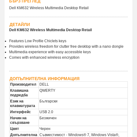
БЪРЗ ПРЕГЛЕД
Dell KM632 Wireless Multimedia Desktop Retail
ДЕТАЙЛИ
Dell KM632 Wireless Multimedia Desktop Retail
Features Low Profile Chiclets keys
Provides wireless freedom for clutter free desktop with a nano dongle
Multimedia experience with easy accessible keys
Comes with enhanced wireless encryption
ДОПЪЛНИТЕЛНА ИНФОРМАЦИЯ
Производител
DELL
Клавишна
QWERTY
подредба
Език на
Български
клавиатурата
Интерфейс
USB 2.0
Начин на
Безжичен
свързване
Цвят
Черен
Допълнителна
Съвместимост - Windows® 7, Windows Vista®,