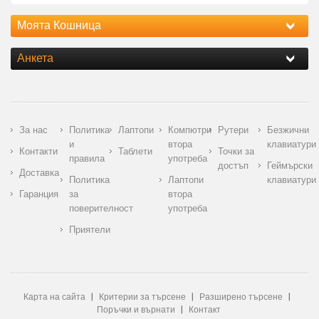
Моята Кошница
Анкета
За нас
Политика
Лаптопи
Компютри
Рутери
Безжични
и
втора
клавиатури
Контакти
Таблети
Точки за
правила
употреба
достъп
Геймърски
Доставка
Политика
Лаптопи
клавиатури
Гаранция
за
втора
поверителност
употреба
Приятели
Карта на сайта
Критерии за търсене
Разширено търсене
Поръчки и върнати
Контакт