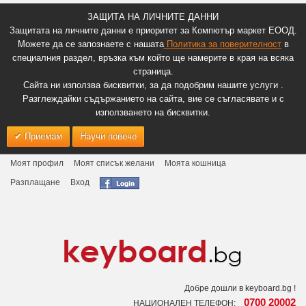
ЗАЩИТА НА ЛИЧНИТЕ ДАННИ
Защитата на личните данни е приоритет за Компютър маркет ЕООД.
Можете да се запознаете с нашата
Политика за поверителност
в
специалния раздел, връзка към който ще намерите в края на всяка
страница.
Сайта ни използва бисквитки, за да подобрим нашите услуги .
Разглеждайки съдържанието на сайта, вие се съгласявате и с
използването на бисквитки.
Приемам
Научи повече
Моят профил
Моят списък желани
Моята кошница
Разплащане
Вход
Добре дошли в keyboard.bg !
0700 20002
НАЦИОНАЛЕН ТЕЛЕФОН: