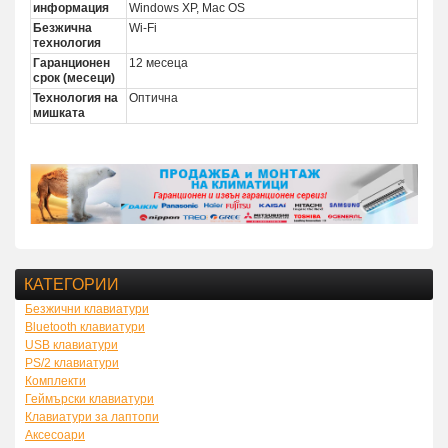
информация
Windows XP, Mac OS
Безжична
Wi-Fi
технология
Гаранционен
12 месеца
срок (месеци)
Технология на
Оптична
мишката
КАТЕГОРИИ
Безжични клавиатури
Bluetooth клавиатури
USB клавиатури
PS/2 клавиатури
Комплекти
Геймърски клавиатури
Клавиатури за лаптопи
Аксесоари