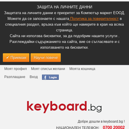
ЗАЩИТА НА ЛИЧНИТЕ ДАННИ
Защитата на личните данни е приоритет за Компютър маркет ЕООД.
Можете да се запознаете с нашата
Политика за поверителност
в
специалния раздел, връзка към който ще намерите в края на всяка
страница.
Сайта ни използва бисквитки, за да подобрим нашите услуги .
Разглеждайки съдържанието на сайта, вие се съгласявате и с
използването на бисквитки.
Приемам
Научи повече
Моят профил
Моят списък желани
Моята кошница
Разплащане
Вход
Добре дошли в keyboard.bg !
0700 20002
НАЦИОНАЛЕН ТЕЛЕФОН: