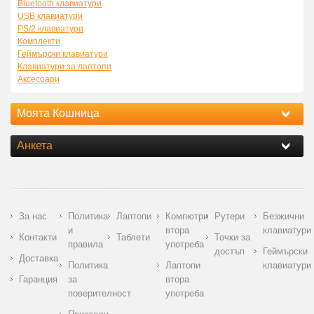
Bluetooth клавиатури
USB клавиатури
PS/2 клавиатури
Комплекти
Геймърски клавиатури
Клавиатури за лаптопи
Аксесоари
Моята Кошница
Анкета
За нас
Политика
Лаптопи
Компютри
Рутери
Безжични
и
втора
клавиатури
Контакти
Таблети
Точки за
правила
употреба
достъп
Геймърски
Доставка
Политика
Лаптопи
клавиатури
Гаранция
за
втора
поверителност
употреба