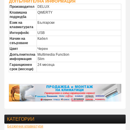
ДОПЪЛНИТЕЛНА ИНФОРМАЦИЯ
Производител
DELUX
Клавишна
QWERTY
подредба
Език на
Български
клавиатурата
Интерфейс
USB
Начин на
Кабел
свързване
Цвят
Черен
Допълнителна
Multimedia Function
информация
Slim
Гаранционен
24 месеца
срок (месеци)
КАТЕГОРИИ
Безжични клавиатури