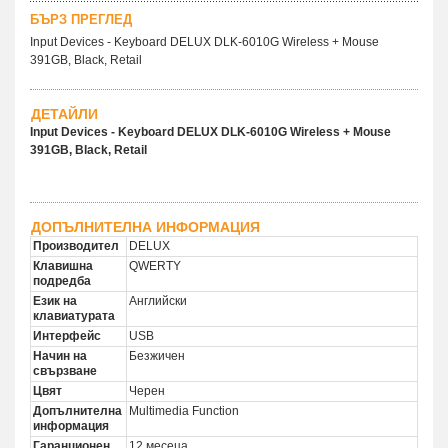
БЪРЗ ПРЕГЛЕД
Input Devices - Keyboard DELUX DLK-6010G Wireless + Mouse
391GB, Black, Retail
ДЕТАЙЛИ
Input Devices - Keyboard DELUX DLK-6010G Wireless + Mouse
391GB, Black, Retail
ДОПЪЛНИТЕЛНА ИНФОРМАЦИЯ
Производител
DELUX
Клавишна
QWERTY
подредба
Език на
Английски
клавиатурата
Интерфейс
USB
Начин на
Безжичен
свързване
Цвят
Черен
Допълнителна
Multimedia Function
информация
Гаранционен
12 месеца