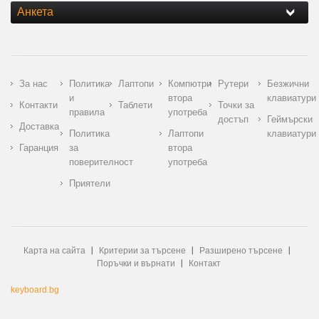
Анкета
За нас
Политика
Лаптопи
Компютри
Рутери
Безжични
и
втора
клавиатури
Контакти
Таблети
Точки за
правила
употреба
достъп
Геймърски
Доставка
Политика
Лаптопи
клавиатури
Гаранция
за
втора
поверителност
употреба
Приятели
Карта на сайта
Критерии за търсене
Разширено търсене
Поръчки и върнати
Контакт
keyboard.bg