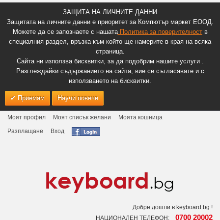
ЗАЩИТА НА ЛИЧНИТЕ ДАННИ
Защитата на личните данни е приоритет за Компютър маркет ЕООД.
Можете да се запознаете с нашата
Политика за поверителност
в
специалния раздел, връзка към който ще намерите в края на всяка
страница.
Сайта ни използва бисквитки, за да подобрим нашите услуги .
Разглеждайки съдържанието на сайта, вие се съгласявате и с
използването на бисквитки.
Приемам
Научи повече
Моят профил
Моят списък желани
Моята кошница
Разплащане
Вход
Добре дошли в keyboard.bg !
0700 20002
НАЦИОНАЛЕН ТЕЛЕФОН: