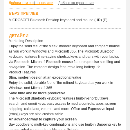
Добави към списък желани
|
Добави за сравнение
БЪРЗ ПРЕГЛЕД
MICROSOFT Bluetooth Desktop keyboard and mouse (HR) (P)
ДЕТАЙЛИ
Marketing Description
Enjoy the solid feel of the sleek, modern keyboard and compact mouse
as you work in Windows and Microsoft 365. The Microsoft Bluetooth
keyboard features time-saving shortcut keys and pairs with your laptop
via Bluetooth. Microsoft Bluetooth mouse features precise scrolling and
navigation. The compact design features a long battery life.
Product Features
Slim, modern design at an exceptional value
Enjoy the solid, durable feel of the refined keyboard as you work in
Windows and Microsoft 365.
Save time and be more productive
The Microsoft Bluetooth keyboard features built-in-shortcut keys,
search, and emoji keys, easy access to media controls, apps, screen
snipping, calculator, volume, and more. Office and Expressive Input
(emoji) keys are also customizable.
An advanced way to capture your screen
Say goodbye to multi-key combinations and use built-in Snipping key to
capture what you need quickly and efficiently.