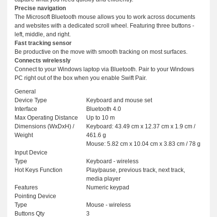
Precise navigation
The Microsoft Bluetooth mouse allows you to work across documents
and websites with a dedicated scroll wheel. Featuring three buttons -
left, middle, and right.
Fast tracking sensor
Be productive on the move with smooth tracking on most surfaces.
Connects wirelessly
Connect to your Windows laptop via Bluetooth. Pair to your Windows
PC right out of the box when you enable Swift Pair.
General
Device Type
Keyboard and mouse set
Interface
Bluetooth 4.0
Max Operating Distance
Up to 10 m
Dimensions (WxDxH) /
Keyboard: 43.49 cm x 12.37 cm x 1.9 cm /
Weight
461.6 g
Mouse: 5.82 cm x 10.04 cm x 3.83 cm / 78 g
Input Device
Type
Keyboard - wireless
Hot Keys Function
Play/pause, previous track, next track,
media player
Features
Numeric keypad
Pointing Device
Type
Mouse - wireless
Buttons Qty
3