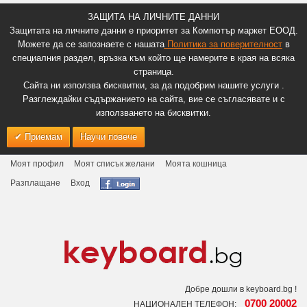
ЗАЩИТА НА ЛИЧНИТЕ ДАННИ
Защитата на личните данни е приоритет за Компютър маркет ЕООД.
Можете да се запознаете с нашата
Политика за поверителност
в
специалния раздел, връзка към който ще намерите в края на всяка
страница.
Сайта ни използва бисквитки, за да подобрим нашите услуги .
Разглеждайки съдържанието на сайта, вие се съгласявате и с
използването на бисквитки.
Приемам
Научи повече
Моят профил
Моят списък желани
Моята кошница
Разплащане
Вход
Добре дошли в keyboard.bg !
0700 20002
НАЦИОНАЛЕН ТЕЛЕФОН: