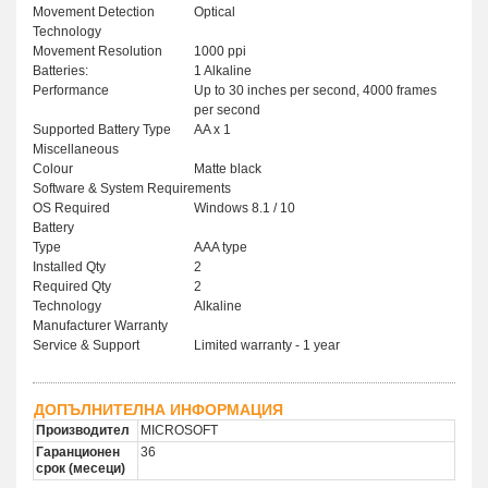
Movement Detection
Optical
Technology
Movement Resolution
1000 ppi
Batteries:
1 Alkaline
Performance
Up to 30 inches per second, 4000 frames
per second
Supported Battery Type
AA x 1
Miscellaneous
Colour
Matte black
Software & System Requirements
OS Required
Windows 8.1 / 10
Battery
Type
AAA type
Installed Qty
2
Required Qty
2
Technology
Alkaline
Manufacturer Warranty
Service & Support
Limited warranty - 1 year
ДОПЪЛНИТЕЛНА ИНФОРМАЦИЯ
Производител
MICROSOFT
Гаранционен
36
срок (месеци)