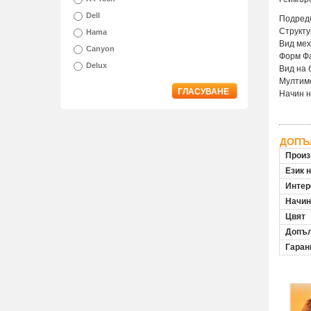
Dell
Подред
Структу
Hama
Вид мех
Canyon
Форм Фа
Delux
Вид на 
Мултим
ГЛАСУВАНЕ
Начин н
ДОПЪ
Произ
Език 
Инте
Начин
Цвят
Допъл
Гаран