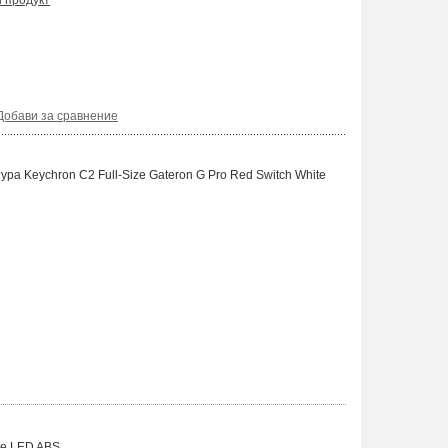
и продукт
Добави за сравнение
ра Keychron C2 Full-Size Gateron G Pro Red Switch White
te LED ABS