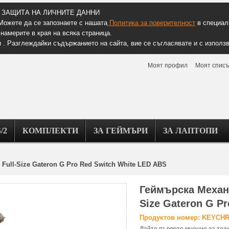
ЗАЩИТА НА ЛИЧНИТЕ ДАННИ
Можете да се запознаете с нашата
Политика за поверителност
в специалн
намерите в края на всяка страница.
 . Разглеждайки съдържанието на сайта, вие се съгласявате и с използв
Моят профил
Моят списъ
/2
КОМПЛЕКТИ
ЗА ГЕЙМЪРИ
ЗА ЛАПТОПИ
Full-Size Gateron G Pro Red Switch White LED ABS
Геймърска Механи
Size Gateron G P
Продуктов номер: KEYCHR