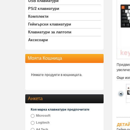
USB клавиатури
PS/2 клавиатури
Комплекти
Геймърски клавиатури
Клавиатури за лаптопи
Аксесоари
Моята Кошница
Придвиж
увеличе
Нямате продукти в кошницата.
Още из
Анкета
Коя марка клавиатури предпочитате
Microsoft
Logitech
ДЕТА
A4 Tech
Геймърс