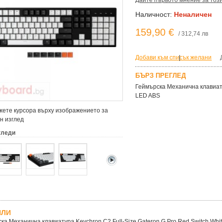
Дайте първото мнение за тоз
Наличност:
Неналичен
159,90 €
/ 312,74 лв
Добави към списък желани
|
БЪРЗ ПРЕГЛЕД
Геймърска Механична клавиату
LED ABS
ете курсора върху изображението за
н изглед
гледи
ЙЛИ
ка Механична клавиатура Keychron C2 Full-Size Gateron G Pro Red Switch Whi