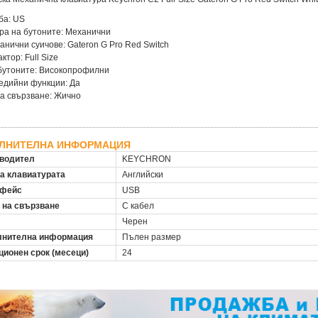
ба: US
ра на бутоните: Механични
анични суичове: Gateron G Pro Red Switch
ктор: Full Size
бутоните: Високопрофилни
едийни функции: Да
а свързване: Жично
ЛНИТЕЛНА ИНФОРМАЦИЯ
водител
KEYCHRON
на клавиатурата
Английски
рфейс
USB
 на свързване
С кабел
Черен
нителна информация
Пълен размер
ционен срок (месеци)
24