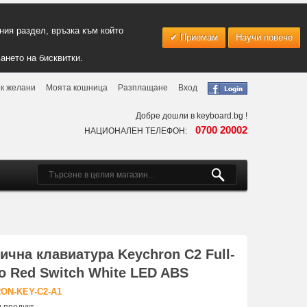
ия раздел, връзка към който
Приемам
Научи повече
ането на бисквитки.
к желани
Моята кошница
Разплащане
Вход
Добре дошли в keyboard.bg !
0700 20002
НАЦИОНАЛЕН ТЕЛЕФОН:
чна клавиатура Keychron C2 Full-
ro Red Switch White LED ABS
ON-KEY-C2-A1