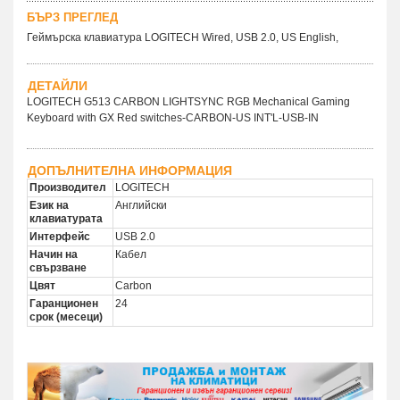
БЪРЗ ПРЕГЛЕД
Геймърска клавиатура LOGITECH Wired, USB 2.0, US English,
ДЕТАЙЛИ
LOGITECH G513 CARBON LIGHTSYNC RGB Mechanical Gaming
Keyboard with GX Red switches-CARBON-US INT'L-USB-IN
ДОПЪЛНИТЕЛНА ИНФОРМАЦИЯ
Производител
LOGITECH
Език на
Английски
клавиатурата
Интерфейс
USB 2.0
Начин на
Кабел
свързване
Цвят
Carbon
Гаранционен
24
срок (месеци)