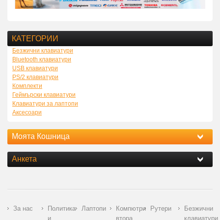
КАТЕГОРИИ
Безжични клавиатури
Bluetooth клавиатури
USB клавиатури
PS/2 клавиатури
Комплекти
Геймърски клавиатури
Клавиатури за лаптопи
Аксесоари
Моята Кошница
Анкета
За нас
Политика
Лаптопи
Компютри
Рутери
Безжични
и
втора
клавиатури