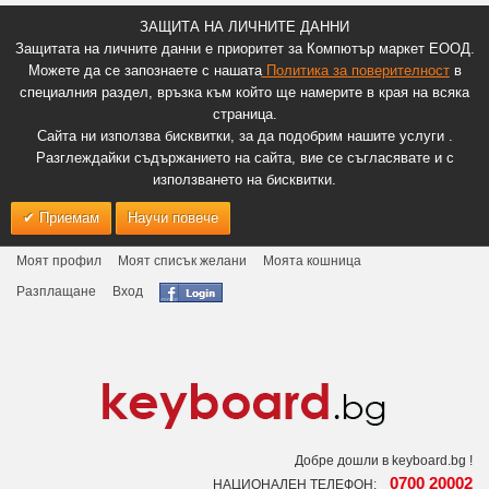
ЗАЩИТА НА ЛИЧНИТЕ ДАННИ
Защитата на личните данни е приоритет за Компютър маркет ЕООД.
Можете да се запознаете с нашата
Политика за поверителност
в
специалния раздел, връзка към който ще намерите в края на всяка
страница.
Сайта ни използва бисквитки, за да подобрим нашите услуги .
Разглеждайки съдържанието на сайта, вие се съгласявате и с
използването на бисквитки.
Приемам
Научи повече
Моят профил
Моят списък желани
Моята кошница
Разплащане
Вход
Добре дошли в keyboard.bg !
0700 20002
НАЦИОНАЛЕН ТЕЛЕФОН: