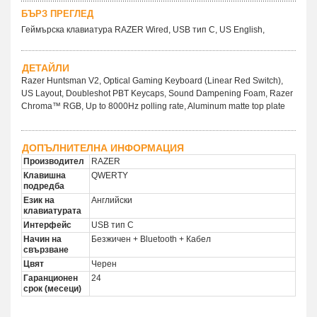
БЪРЗ ПРЕГЛЕД
Геймърска клавиатура RAZER Wired, USB тип C, US English,
ДЕТАЙЛИ
Razer Huntsman V2, Optical Gaming Keyboard (Linear Red Switch),
US Layout, Doubleshot PBT Keycaps, Sound Dampening Foam, Razer
Chroma™ RGB, Up to 8000Hz polling rate, Aluminum matte top plate
ДОПЪЛНИТЕЛНА ИНФОРМАЦИЯ
Производител
RAZER
Клавишна
QWERTY
подредба
Език на
Английски
клавиатурата
Интерфейс
USB тип C
Начин на
Безжичен + Bluetooth + Кабел
свързване
Цвят
Черен
Гаранционен
24
срок (месеци)