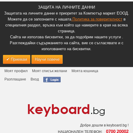
ЗАЩИТА НА ЛИЧНИТЕ ДАННИ
Защитата на личните данни е приоритет за Компютър маркет ЕООД.
Можете да се запознаете с нашата
Политика за поверителност
в
специалния раздел, връзка към който ще намерите в края на всяка
страница.
Сайта ни използва бисквитки, за да подобрим нашите услуги .
Разглеждайки съдържанието на сайта, вие се съгласявате и с
използването на бисквитки.
Приемам
Научи повече
Моят профил
Моят списък желани
Моята кошница
Разплащане
Вход
Добре дошли в keyboard.bg !
0700 20002
НАЦИОНАЛЕН ТЕЛЕФОН: