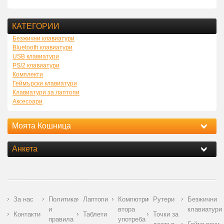
КАТЕГОРИИ
Безжични клавиатури
Bluetooth клавиатури
USB клавиатури
PS/2 клавиатури
Комплекти
Геймърски клавиатури
Клавиатури за лаптопи
Аксесоари
Моята Кошница
Анкета
За нас
Политика
Лаптопи
Компютри
Рутери
Безжични
и
втора
клавиатури
Контакти
Таблети
Точки за
правила
употреба