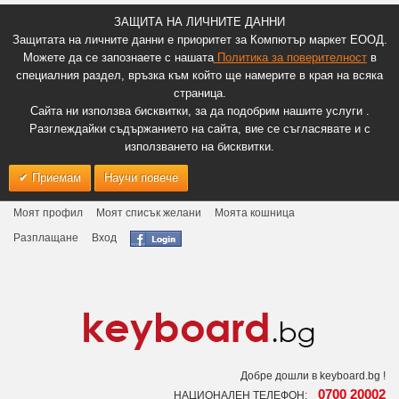
ЗАЩИТА НА ЛИЧНИТЕ ДАННИ
Защитата на личните данни е приоритет за Компютър маркет ЕООД.
Можете да се запознаете с нашата
Политика за поверителност
в
специалния раздел, връзка към който ще намерите в края на всяка
страница.
Сайта ни използва бисквитки, за да подобрим нашите услуги .
Разглеждайки съдържанието на сайта, вие се съгласявате и с
използването на бисквитки.
Приемам
Научи повече
Моят профил
Моят списък желани
Моята кошница
Разплащане
Вход
Добре дошли в keyboard.bg !
0700 20002
НАЦИОНАЛЕН ТЕЛЕФОН: