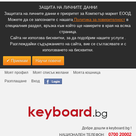
ЗАЩИТА НА ЛИЧНИТЕ ДАННИ
Защитата на личните данни е приоритет за Компютър маркет ЕООД.
Можете да се запознаете с нашата
Политика за поверителност
в
специалния раздел, връзка към който ще намерите в края на всяка
страница.
Сайта ни използва бисквитки, за да подобрим нашите услуги .
Разглеждайки съдържанието на сайта, вие се съгласявате и с
използването на бисквитки.
Приемам
Научи повече
Моят профил
Моят списък желани
Моята кошница
Разплащане
Вход
Добре дошли в keyboard.bg !
0700 20002
НАЦИОНАЛЕН ТЕЛЕФОН: