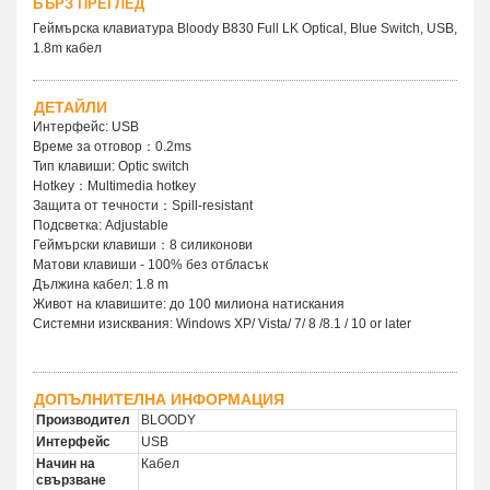
БЪРЗ ПРЕГЛЕД
Геймърска клавиатура Bloody B830 Full LK Optical, Blue Switch, USB,
1.8m кабел
ДЕТАЙЛИ
Интерфейс: USB
Време за отговор：0.2ms
Тип клавиши: Optic switch
Hotkey：Multimedia hotkey
Защита от течности：Spill-resistant
Подсветка: Adjustable
Геймърски клавиши：8 силиконови
Матови клавиши - 100% без отбласък
Дължина кабел: 1.8 m
Живот на клавишите: до 100 милиона натискания
Системни изисквания: Windows XP/ Vista/ 7/ 8 /8.1 / 10 or later
ДОПЪЛНИТЕЛНА ИНФОРМАЦИЯ
Производител
BLOODY
Интерфейс
USB
Начин на
Кабел
свързване