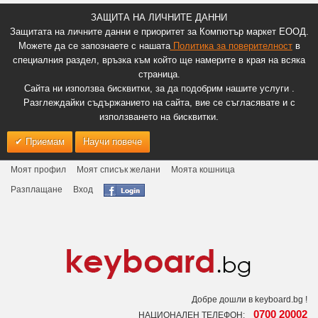
ЗАЩИТА НА ЛИЧНИТЕ ДАННИ
Защитата на личните данни е приоритет за Компютър маркет ЕООД.
Можете да се запознаете с нашата
Политика за поверителност
в
специалния раздел, връзка към който ще намерите в края на всяка
страница.
Сайта ни използва бисквитки, за да подобрим нашите услуги .
Разглеждайки съдържанието на сайта, вие се съгласявате и с
използването на бисквитки.
Приемам
Научи повече
Моят профил
Моят списък желани
Моята кошница
Разплащане
Вход
Добре дошли в keyboard.bg !
0700 20002
НАЦИОНАЛЕН ТЕЛЕФОН: