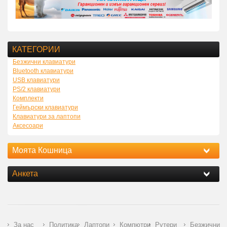
КАТЕГОРИИ
Безжични клавиатури
Bluetooth клавиатури
USB клавиатури
PS/2 клавиатури
Комплекти
Геймърски клавиатури
Клавиатури за лаптопи
Аксесоари
Моята Кошница
Анкета
За нас
Политика
Лаптопи
Компютри
Рутери
Безжични