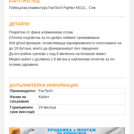
БЪРЗ ПРЕГЛЕД
Геймърска клавиатура FanTech Fighter K611L , Сив
ДЕТАЙЛИ
Покритие от фина алуминиева сплав.
Chroma подсветка за по-добро гейминг преживяване.
Anti ghost функция, позволяваща едновременното използване на
до 19 бутона, които да функционират без смущения.
Дълготрайни суичове с над 8 милиона натискания живот.
Меден кабел с дължина 1.6 метра и найлонова оплетка за по-
голяма здравина.
ДОПЪЛНИТЕЛНА ИНФОРМАЦИЯ
Производител
FanTech
Начин на
Кабел
свързване
Гаранционен
24 месеца
срок (месеци)