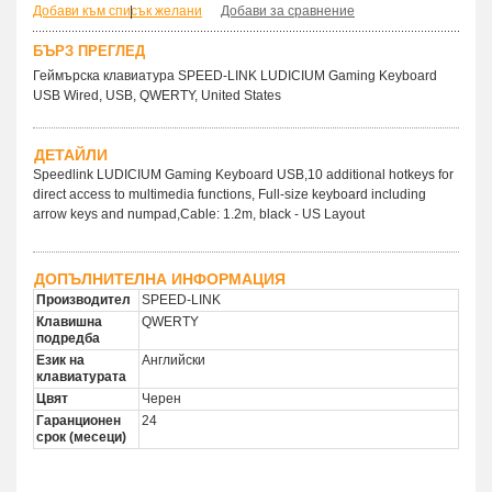
Добави към списък желани
|
Добави за сравнение
БЪРЗ ПРЕГЛЕД
Геймърска клавиатура SPEED-LINK LUDICIUM Gaming Keyboard
USB Wired, USB, QWERTY, United States
ДЕТАЙЛИ
Speedlink LUDICIUM Gaming Keyboard USB,10 additional hotkeys for
direct access to multimedia functions, Full-size keyboard including
arrow keys and numpad,Cable: 1.2m, black - US Layout
ДОПЪЛНИТЕЛНА ИНФОРМАЦИЯ
Производител
SPEED-LINK
Клавишна
QWERTY
подредба
Език на
Английски
клавиатурата
Цвят
Черен
Гаранционен
24
срок (месеци)