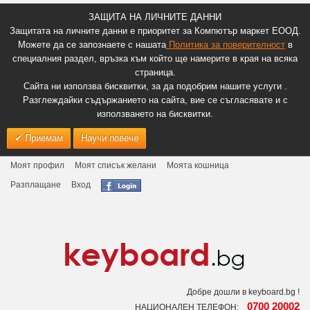
ЗАЩИТА НА ЛИЧНИТЕ ДАННИ
Защитата на личните данни е приоритет за Компютър маркет ЕООД.
Можете да се запознаете с нашата
Политика за поверителност
в
специалния раздел, връзка към който ще намерите в края на всяка
страница.
Сайта ни използва бисквитки, за да подобрим нашите услуги .
Разглеждайки съдържанието на сайта, вие се съгласявате и с
използването на бисквитки.
Приемам
Научи повече
Моят профил
Моят списък желани
Моята кошница
Разплащане
Вход
Добре дошли в keyboard.bg !
0700 20002
НАЦИОНАЛЕН ТЕЛЕФОН: