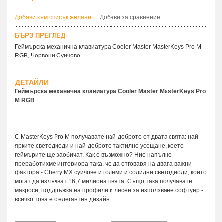
Добави към списък желани
|
Добави за сравнение
БЪРЗ ПРЕГЛЕД
Геймърска механична клавиатура Cooler Master MasterKeys Pro M
RGB, Червени Суичове
ДЕТАЙЛИ
Геймърска механична клавиатура Cooler Master MasterKeys Pro
M RGB
С MasterKeys Pro M получавате най-доброто от двата свята: най-
ярките светодиоди и най-доброто тактилно усещане, което
геймърите ще заобичат. Как е възможно? Ние напълно
преработихме интериора така, че да отговаря на двата важни
фактора - Cherry MX суичове и големи и солидни светодиоди, които
могат да излъчват 16,7 милиона цвята. Също така получавате
макроси, поддръжка на профили и лесен за използване софтуер -
всичко това е с елегантен дизайн.