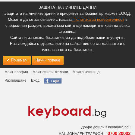
ЗАЩИТА НА ЛИЧНИТЕ ДАННИ
Защитата на личните данни е приоритет за Компютър маркет ЕООД.
Можете да се запознаете с нашата
Политика за поверителност
в
специалния раздел, връзка към който ще намерите в края на всяка
страница.
Сайта ни използва бисквитки, за да подобрим нашите услуги .
Разглеждайки съдържанието на сайта, вие се съгласявате и с
използването на бисквитки.
Приемам
Научи повече
Моят профил
Моят списък желани
Моята кошница
Разплащане
Вход
Добре дошли в keyboard.bg !
0700 20002
НАЦИОНАЛЕН ТЕЛЕФОН: