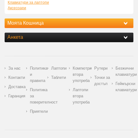
Клавиатури за лаптопи
Аксесоари
Моята Кошница
Анкета
За нас
Политика
Лаптопи
Компютри
Рутери
Безжични
и
втора
клавиатури
Контакти
Таблети
Точки за
правила
употреба
достъп
Геймърски
Доставка
Политика
Лаптопи
клавиатури
Гаранция
за
втора
поверителност
употреба
Приятели