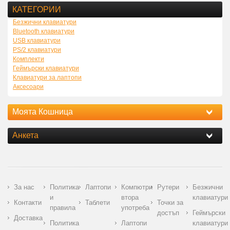
КАТЕГОРИИ
Безжични клавиатури
Bluetooth клавиатури
USB клавиатури
PS/2 клавиатури
Комплекти
Геймърски клавиатури
Клавиатури за лаптопи
Аксесоари
Моята Кошница
Анкета
За нас
Политика
Лаптопи
Компютри
Рутери
Безжични
и
втора
клавиатури
Контакти
Таблети
Точки за
правила
употреба
достъп
Геймърски
Доставка
Политика
Лаптопи
клавиатури