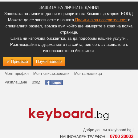
ЗАЩИТА НА ЛИЧНИТЕ ДАННИ
Защитата на личните данни е приоритет за Компютър маркет ЕООД.
Можете да се запознаете с нашата
Политика за поверителност
в
специалния раздел, връзка към който ще намерите в края на всяка
страница.
Сайта ни използва бисквитки, за да подобрим нашите услуги .
Разглеждайки съдържанието на сайта, вие се съгласявате и с
използването на бисквитки.
Приемам
Научи повече
Моят профил
Моят списък желани
Моята кошница
Разплащане
Вход
Добре дошли в keyboard.bg !
0700 20002
НАЦИОНАЛЕН ТЕЛЕФОН: