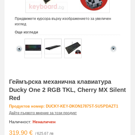
Придвижете курсора върху изображението за увеличен
изглед
Още изгледи
Геймърскa механична клавиатура
Ducky One 2 RGB TKL, Cherry MX Silent
Red
Продуктов номер: DUCKY-KEY-DKON1787ST-SUSPDAZT1
Дайте първото мнение за този продукт
Наличност:
Неналичен
319,90 €
/ 625,67 лв