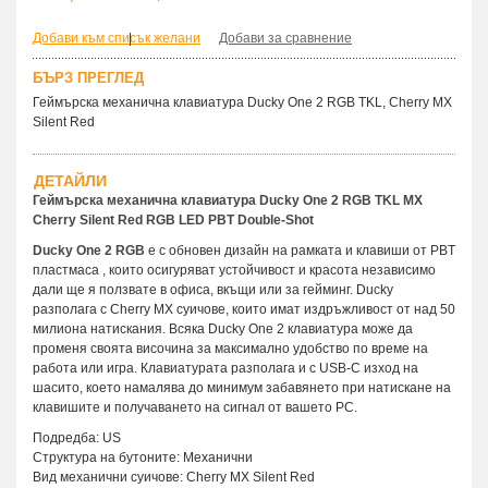
Добави към списък желани
|
Добави за сравнение
БЪРЗ ПРЕГЛЕД
Геймърскa механична клавиатура Ducky One 2 RGB TKL, Cherry MX
Silent Red
ДЕТАЙЛИ
Геймърска механична клавиатура Ducky One 2 RGB TKL MX
Cherry Silent Red RGB LED PBT Double-Shot
Ducky One 2 RGB
е с обновен дизайн на рамката и клавиши от PBT
пластмаса , които осигуряват устойчивост и красота независимо
дали ще я ползвате в офиса, вкъщи или за гейминг. Ducky
разполага с Cherry MX суичове, които имат издръжливост от над 50
милиона натискания. Всяка Ducky One 2 клавиатура може да
променя своята височина за максимално удобство по време на
работа или игра. Клавиатурата разполага и с USB-C изход на
шасито, което намалява до минимум забавянето при натискане на
клавишите и получаването на сигнал от вашето PC.
Подредба: US
Структура на бутоните: Механични
Вид механични суичове: Cherry MX Silent Red