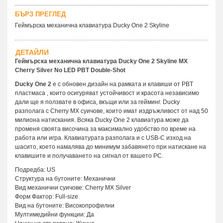
БЪРЗ ПРЕГЛЕД
Геймърскa механична клавиатура Ducky One 2 Skyline
ДЕТАЙЛИ
Геймърска механична клавиатура Ducky One 2 Skyline MX
Cherry Silver No LED PBT Double-Shot
Ducky One 2
е с обновен дизайн на рамката и клавиши от PBT
пластмаса , които осигуряват устойчивост и красота независимо
дали ще я ползвате в офиса, вкъщи или за гейминг. Ducky
разполага с Cherry MX суичове, които имат издръжливост от над 50
милиона натискания. Всяка Ducky One 2 клавиатура може да
променя своята височина за максимално удобство по време на
работа или игра. Клавиатурата разполага и с USB-C изход на
шасито, което намалява до минимум забавянето при натискане на
клавишите и получаването на сигнал от вашето PC.
Подредба: US
Структура на бутоните: Механични
Вид механични суичове: Cherry MX Silver
Форм Фактор: Full-size
Вид на бутоните: Високопрофилни
Мултимедийни функции: Да