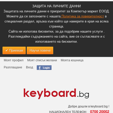
ЗАЩИТА НА ЛИЧНИТЕ ДАННИ
Защитата на личните данни е приоритет за Компютър маркет ЕООД.
Можете да се запознаете с нашата
Политика за поверителност
в
специалния раздел, връзка към който ще намерите в края на всяка
страница.
Сайта ни използва бисквитки, за да подобрим нашите услуги .
Разглеждайки съдържанието на сайта, вие се съгласявате и с
използването на бисквитки.
Приемам
Научи повече
Моят профил
Моят списък желани
Моята кошница
Разплащане
Вход
Добре дошли в keyboard.bg !
0700 20002
НАЦИОНАЛЕН ТЕЛЕФОН: