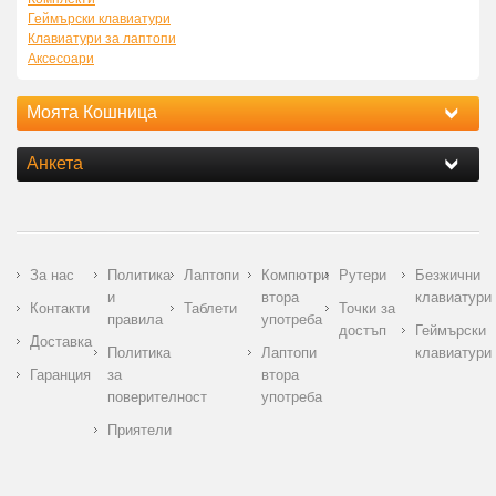
Геймърски клавиатури
Клавиатури за лаптопи
Аксесоари
Моята Кошница
Анкета
За нас
Политика
Лаптопи
Компютри
Рутери
Безжични
и
втора
клавиатури
Контакти
Таблети
Точки за
правила
употреба
достъп
Геймърски
Доставка
Политика
Лаптопи
клавиатури
Гаранция
за
втора
поверителност
употреба
Приятели