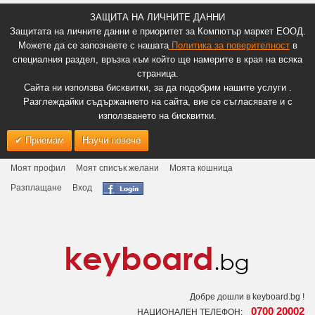
ЗАЩИТА НА ЛИЧНИТЕ ДАННИ
Защитата на личните данни е приоритет за Компютър маркет ЕООД.
Можете да се запознаете с нашата
Политика за поверителност
в
специалния раздел, връзка към който ще намерите в края на всяка
страница.
Сайта ни използва бисквитки, за да подобрим нашите услуги .
Разглеждайки съдържанието на сайта, вие се съгласявате и с
използването на бисквитки.
Приемам
Научи повече
Моят профил
Моят списък желани
Моята кошница
Разплащане
Вход
Добре дошли в keyboard.bg !
0700 20002
НАЦИОНАЛЕН ТЕЛЕФОН: