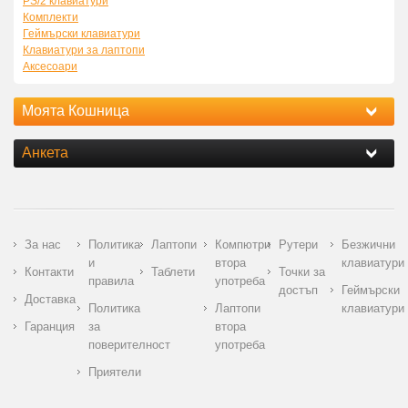
PS/2 клавиатури
Комплекти
Геймърски клавиатури
Клавиатури за лаптопи
Аксесоари
Моята Кошница
Анкета
За нас
Политика
Лаптопи
Компютри
Рутери
Безжични
и
втора
клавиатури
Контакти
Таблети
Точки за
правила
употреба
достъп
Геймърски
Доставка
Политика
Лаптопи
клавиатури
Гаранция
за
втора
поверителност
употреба
Приятели