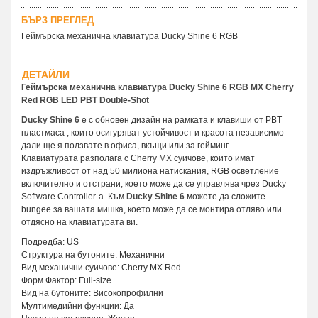
БЪРЗ ПРЕГЛЕД
Геймърскa механична клавиатура Ducky Shine 6 RGB
ДЕТАЙЛИ
Геймърска механична клавиатура Ducky Shine 6 RGB MX Cherry
Red RGB LED PBT Double-Shot
Ducky Shine 6
е с обновен дизайн на рамката и клавиши от PBT
пластмаса , които осигуряват устойчивост и красота независимо
дали ще я ползвате в офиса, вкъщи или за гейминг.
Клавиатурата разполага с Cherry MX суичове, които имат
издръжливост от над 50 милиона натискания, RGB осветление
включително и отстрани, което може да се управлява чрез Ducky
Software Controller-a. Към
Ducky Shine
6
можете да сложите
bungee за вашата мишка, което може да се монтира отляво или
отдясно на клавиатурата ви.
Подредба: US
Структура на бутоните: Механични
Вид механични суичове: Cherry MX Red
Форм Фактор: Full-size
Вид на бутоните: Високопрофилни
Мултимедийни функции: Да