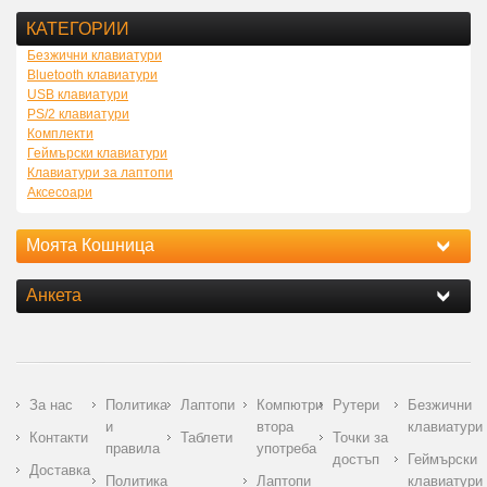
КАТЕГОРИИ
Безжични клавиатури
Bluetooth клавиатури
USB клавиатури
PS/2 клавиатури
Комплекти
Геймърски клавиатури
Клавиатури за лаптопи
Аксесоари
Моята Кошница
Анкета
За нас
Политика
Лаптопи
Компютри
Рутери
Безжични
и
втора
клавиатури
Контакти
Таблети
Точки за
правила
употреба
достъп
Геймърски
Доставка
Политика
Лаптопи
клавиатури