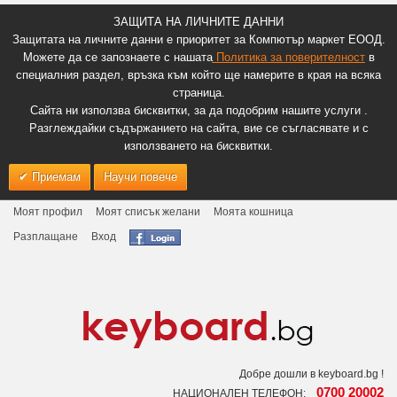
ЗАЩИТА НА ЛИЧНИТЕ ДАННИ
Защитата на личните данни е приоритет за Компютър маркет ЕООД.
Можете да се запознаете с нашата
Политика за поверителност
в
специалния раздел, връзка към който ще намерите в края на всяка
страница.
Сайта ни използва бисквитки, за да подобрим нашите услуги .
Разглеждайки съдържанието на сайта, вие се съгласявате и с
използването на бисквитки.
Приемам
Научи повече
Моят профил
Моят списък желани
Моята кошница
Разплащане
Вход
Добре дошли в keyboard.bg !
0700 20002
НАЦИОНАЛЕН ТЕЛЕФОН: