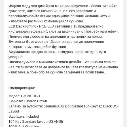
Изцяло модулен дизайн за механични суичове -
Лесно сменяйте
суичовете, които са базирани на MX, без запояване и
персонализирайте всякое едно копче по ваше желание като и
използвате различни комбинации от суичове!
LED Backlighting
- RGB LED светлини с 18 предварително
инсталирани ефекта и 1 слот за дефиниран от потребителя ефект.
Променливи скорости на анимация и настройки за яркост.
Бутони за бърз достъп
- Директен достъп до приложения -
интернет и мултимедийни функции
Алуминиева предна основа
- осигурява превъзходен вид и
усещане
Високи суичове и минималистичен дизайн
- Без никакви лога по
нея, тя ви позволява да направите вашата клавиатура максимално
изчистена, а по-високите суичове са удобни за почистване.
Спецификации:
Модел: GMMK-RGB
Суичове: Gateron Brown
Капачки за бутоните: Glorious ABS Doubleshot 104-Keycap Black US-
Layout
Stabilizers Included
104 Key Standard layout (US ANSI)
100% Anti-Ghosting