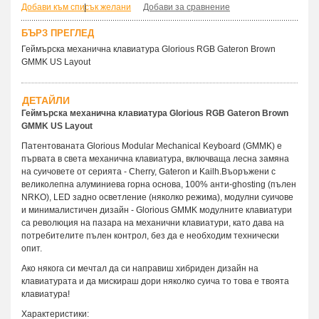
Добави към списък желани
|
Добави за сравнение
БЪРЗ ПРЕГЛЕД
Геймърска механична клавиатура Glorious RGB Gateron Brown
GMMK US Layout
ДЕТАЙЛИ
Геймърска механична клавиатура Glorious RGB Gateron Brown
GMMK US Layout
Патентованата Glorious Modular Mechanical Keyboard (GMMK) е
първата в света механична клавиатура, включваща лесна замяна
на суичовете от серията - Cherry, Gateron и Kailh.Въоръжени с
великолепна алуминиева горна основа, 100% анти-ghosting (пълен
NRKO), LED задно осветление (няколко режима), модулни суичове
и минималистичен дизайн - Glorious GMMK модулните клавиатури
са революция на пазара на механични клавиатури, като дава на
потребителите пълен контрол, без да е необходим технически
опит.
Ако някога си мечтал да си направиш хибриден дизайн на
клавиатурата и да мискираш дори няколко суича то това е твоята
клавиатура!
Характеристики: