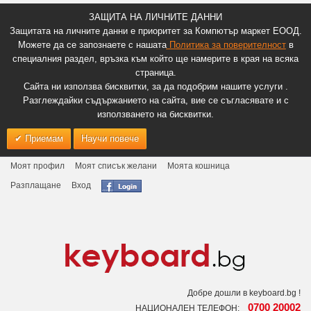
ЗАЩИТА НА ЛИЧНИТЕ ДАННИ
Защитата на личните данни е приоритет за Компютър маркет ЕООД.
Можете да се запознаете с нашата
Политика за поверителност
в
специалния раздел, връзка към който ще намерите в края на всяка
страница.
Сайта ни използва бисквитки, за да подобрим нашите услуги .
Разглеждайки съдържанието на сайта, вие се съгласявате и с
използването на бисквитки.
Приемам
Научи повече
Моят профил
Моят списък желани
Моята кошница
Разплащане
Вход
Добре дошли в keyboard.bg !
0700 20002
НАЦИОНАЛЕН ТЕЛЕФОН: