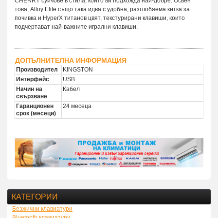
CHERRY суичове в стила, който ви подхожда най-добре. Освен
това, Alloy Elite също така идва с удобна, разглобяема китка за
почивка и HyperX титанов цвят, текстурирани клавиши, които
подчертават най-важните игрални клавиши.
ДОПЪЛНИТЕЛНА ИНФОРМАЦИЯ
Производител
KINGSTON
Интерфейс
USB
Начин на
Кабел
свързване
Гаранционен
24 месеца
срок (месеци)
КАТЕГОРИИ
Безжични клавиатури
Bluetooth клавиатури