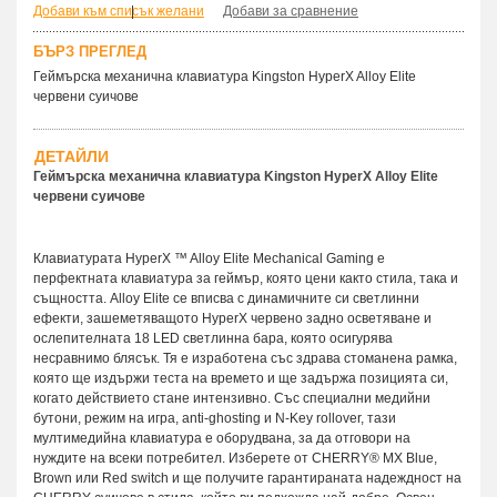
Добави към списък желани
|
Добави за сравнение
БЪРЗ ПРЕГЛЕД
Геймърскa механична клавиатура Kingston HyperX Alloy Elite
червени суичове
ДЕТАЙЛИ
Геймърскa механична клавиатура Kingston HyperX Alloy Elite
червени суичове
Клавиатурата HyperX ™ Alloy Elite Mechanical Gaming е
перфектната клавиатура за геймър, която цени както стила, така и
същността. Alloy Elite се вписва с динамичните си светлинни
ефекти, зашеметяващото HyperX червено задно осветяване и
ослепителната 18 LED светлинна бара, която осигурява
несравнимо блясък. Тя е изработена със здрава стоманена рамка,
която ще издържи теста на времето и ще задържа позицията си,
когато действието стане интензивно. Със специални медийни
бутони, режим на игра, anti-ghosting и N-Key rollover, тази
мултимедийна клавиатура е оборудвана, за да отговори на
нуждите на всеки потребител. Изберете от CHERRY® MX Blue,
Brown или Red switch и ще получите гарантираната надеждност на