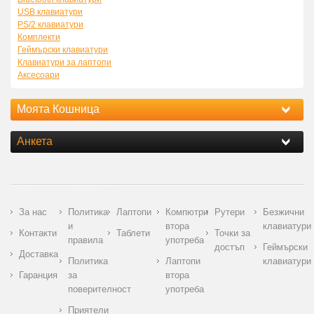
USB клавиатури
PS/2 клавиатури
Комплекти
Геймърски клавиатури
Клавиатури за лаптопи
Аксесоари
Моята Кошница
Анкета
За нас
Политика
Лаптопи
Компютри
Рутери
Безжични
и
втора
клавиатури
Контакти
Таблети
Точки за
правила
употреба
достъп
Геймърски
Доставка
Политика
Лаптопи
клавиатури
Гаранция
за
втора
поверителност
употреба
Приятели