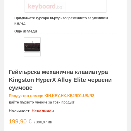
Придвижете курсора върху изображението за увеличен
изглед
Още изгледи
Геймърскa механична клавиатура
Kingston HyperX Alloy Elite червени
суичове
Продуктов номер: KIN-KEY-HX-KB2RD1-US/R2
Дайте първото мнение за този продукт
Наличност:
Неналичен
199,90 €
/ 390,97 лв