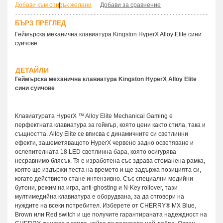
Добави към списък желани
|
Добави за сравнение
БЪРЗ ПРЕГЛЕД
Геймърскa механична клавиатура Kingston HyperX Alloy Elite сини
суичове
ДЕТАЙЛИ
Геймърскa механична клавиатура Kingston HyperX Alloy Elite
сини суичове
Клавиатурата HyperX ™ Alloy Elite Mechanical Gaming е
перфектната клавиатура за геймър, която цени както стила, така и
същността. Alloy Elite се вписва с динамичните си светлинни
ефекти, зашеметяващото HyperX червено задно осветяване и
ослепителната 18 LED светлинна бара, която осигурява
несравнимо блясък. Тя е изработена със здрава стоманена рамка,
която ще издържи теста на времето и ще задържа позицията си,
когато действието стане интензивно. Със специални медийни
бутони, режим на игра, anti-ghosting и N-Key rollover, тази
мултимедийна клавиатура е оборудвана, за да отговори на
нуждите на всеки потребител. Изберете от CHERRY® MX Blue,
Brown или Red switch и ще получите гарантираната надеждност на