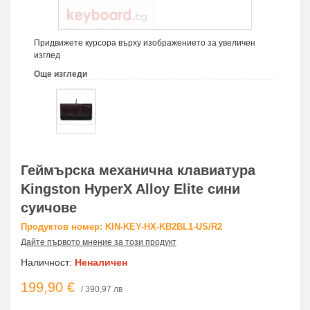
Придвижете курсора върху изображението за увеличен
изглед
Още изгледи
Геймърскa механична клавиатура
Kingston HyperX Alloy Elite сини
суичове
Продуктов номер: KIN-KEY-HX-KB2BL1-US/R2
Дайте първото мнение за този продукт
Наличност:
Неналичен
199,90 €
/ 390,97 лв