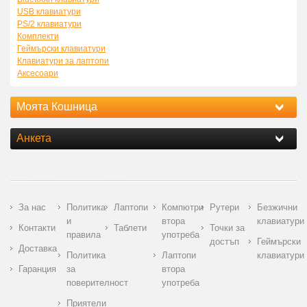
USB клавиатури
PS/2 клавиатури
Комплекти
Геймърски клавиатури
Клавиатури за лаптопи
Аксесоари
Моята Кошница
Анкета
За нас
Политика
Лаптопи
Компютри
Рутери
Безжични
и
втора
клавиатури
Контакти
Таблети
Точки за
правила
употреба
достъп
Геймърски
Доставка
Политика
Лаптопи
клавиатури
Гаранция
за
втора
поверителност
употреба
Приятели