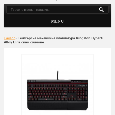
MENU
Начало
/
Геймърскa механична клавиатура Kingston HyperX
Alloy Elite сини суичове