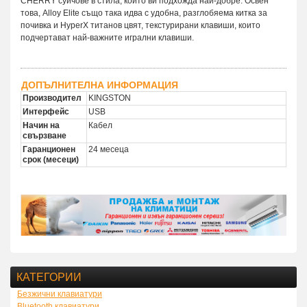
CHERRY суичове в стила, който ви подхожда най-добре. Освен
това, Alloy Elite също така идва с удобна, разглобяема китка за
почивка и HyperX титанов цвят, текстурирани клавиши, които
подчертават най-важните игрални клавиши.
ДОПЪЛНИТЕЛНА ИНФОРМАЦИЯ
Производител
KINGSTON
Интерфейс
USB
Начин на
Кабел
свързване
Гаранционен
24 месеца
срок (месеци)
КАТЕГОРИИ
Безжични клавиатури
Bluetooth клавиатури