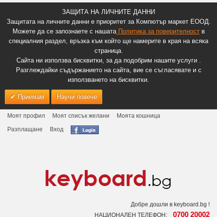
ЗАЩИТА НА ЛИЧНИТЕ ДАННИ
Защитата на личните данни е приоритет за Компютър маркет ЕООД.
Можете да се запознаете с нашата
Политика за поверителност
в
специалния раздел, връзка към който ще намерите в края на всяка
страница.
Сайта ни използва бисквитки, за да подобрим нашите услуги .
Разглеждайки съдържанието на сайта, вие се съгласявате и с
използването на бисквитки.
Приемам
Научи повече
Моят профил
Моят списък желани
Моята кошница
Разплащане
Вход
Добре дошли в keyboard.bg !
0700 20002
НАЦИОНАЛЕН ТЕЛЕФОН: