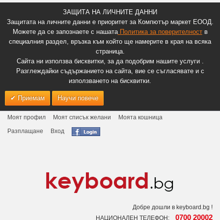
ЗАЩИТА НА ЛИЧНИТЕ ДАННИ
Защитата на личните данни е приоритет за Компютър маркет ЕООД.
Можете да се запознаете с нашата
Политика за поверителност
в
специалния раздел, връзка към който ще намерите в края на всяка
страница.
Сайта ни използва бисквитки, за да подобрим нашите услуги .
Разглеждайки съдържанието на сайта, вие се съгласявате и с
използването на бисквитки.
Приемам
Научи повече
Моят профил
Моят списък желани
Моята кошница
Разплащане
Вход
Добре дошли в keyboard.bg !
0700 20002
НАЦИОНАЛЕН ТЕЛЕФОН: