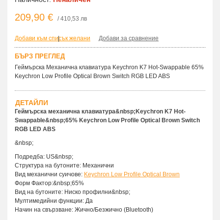
209,90 €
/ 410,53 лв
Добави към списък желани
|
Добави за сравнение
БЪРЗ ПРЕГЛЕД
Геймърска Механична клавиатура Keychron K7 Hot-Swappable 65%
Keychron Low Profile Optical Brown Switch RGB LED ABS
ДЕТАЙЛИ
Геймърска механична клавиатура&nbsp;Keychron K7 Hot-
Swappable&nbsp;65% Keychron Low Profile Optical Brown Switch
RGB LED ABS
&nbsp;
Подредба: US&nbsp;
Структура на бутоните: Механични
Вид механични суичове:
Keychron Low Profile Optical Brown
Форм Фактор:&nbsp;65%
Вид на бутоните: Ниско профилни&nbsp;
Мултимедийни функции: Да
Начин на свързване: Жично/Безжично (Bluetooth)