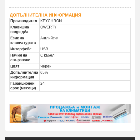
ДОПЪЛНИТЕЛНА ИНФОРМАЦИЯ
Производител
KEYCHRON
Клавишна
QWERTY
подредба
Език на
Английски
клавиатурата
Интерфейс
USB
Начин на
С кабел
свързване
Цвят
Черен
Допълнителна
65%
информация
Гаранционен
24
срок (месеци)