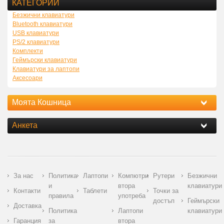
КАТЕГОРИИ
Безжични клавиатури
Bluetooth клавиатури
USB клавиатури
PS/2 клавиатури
Комплекти
Геймърски клавиатури
Клавиатури за лаптопи
Аксесоари
Моята Кошница
Анкета
За нас
Политика
Лаптопи
Компютри
Рутери
Безжични
и
втора
клавиатури
Контакти
Таблети
Точки за
правила
употреба
достъп
Геймърски
Доставка
Политика
Лаптопи
клавиатури
Гаранция
за
втора