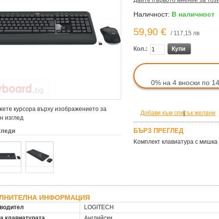
Дайте първото мнение за тоз
Наличност:
В наличност
59,90 €
/ 117,15 лв
Кол.:
Купи
0% на 4 вноски по 1
ете курсора върху изображението за
Добави към списък желани
|
н изглед
БЪРЗ ПРЕГЛЕД
гледи
Kомплект клавиатура с мишка 
ЛНИТЕЛНА ИНФОРМАЦИЯ
водител
LOGITECH
на клавиатурата
Английски