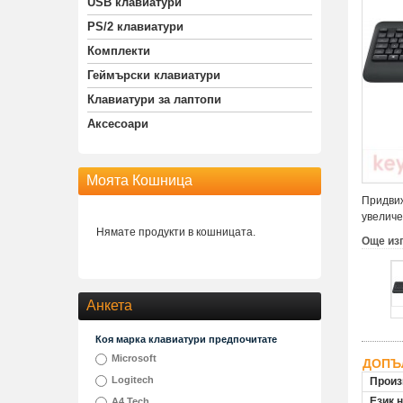
USB клавиатури
PS/2 клавиатури
Комплекти
Геймърски клавиатури
Клавиатури за лаптопи
Аксесоари
Моята Кошница
Придвиж
увеличе
Нямате продукти в кошницата.
Още из
Анкета
Коя марка клавиатури предпочитате
Microsoft
ДОПЪ
Logitech
Произ
Език 
A4 Tech