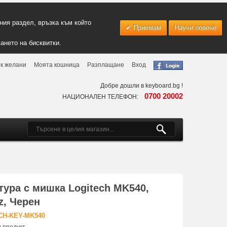
ия раздел, връзка към който
Приемам
Научи повече
ането на бисквитки.
к желани
Моята кошница
Разплащане
Вход
Добре дошли в keyboard.bg !
0700 20002
НАЦИОНАЛЕН ТЕЛЕФОН:
ура с мишка Logitech MK540,
z, Черен
CH-KEY-MK540