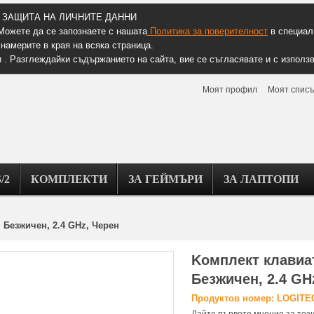
ЗАЩИТА НА ЛИЧНИТЕ ДАННИ
Можете да се запознаете с нашата
Политика за поверителност
в специалн
намерите в края на всяка страница.
 . Разглеждайки съдържанието на сайта, вие се съгласявате и с използв
Моят профил
Моят списъ
/2
КОМПЛЕКТИ
ЗА ГЕЙМЪРИ
ЗА ЛАПТОПИ
 Безжичен, 2.4 GHz, Черен
Kомплект клавиат
Безжичен, 2.4 GH
Продуктов номер: LOGITE