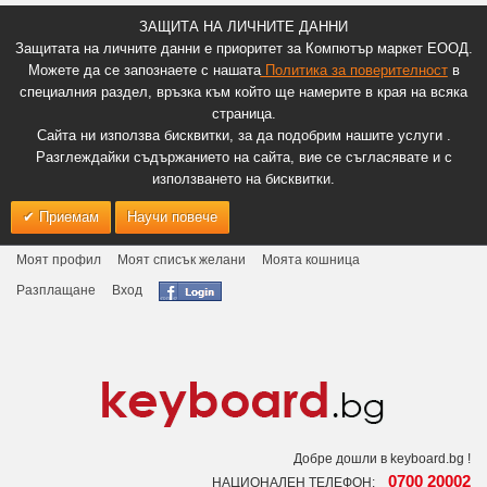
ЗАЩИТА НА ЛИЧНИТЕ ДАННИ
Защитата на личните данни е приоритет за Компютър маркет ЕООД.
Можете да се запознаете с нашата
Политика за поверителност
в
специалния раздел, връзка към който ще намерите в края на всяка
страница.
Сайта ни използва бисквитки, за да подобрим нашите услуги .
Разглеждайки съдържанието на сайта, вие се съгласявате и с
използването на бисквитки.
Приемам
Научи повече
Моят профил
Моят списък желани
Моята кошница
Разплащане
Вход
Добре дошли в keyboard.bg !
0700 20002
НАЦИОНАЛЕН ТЕЛЕФОН: