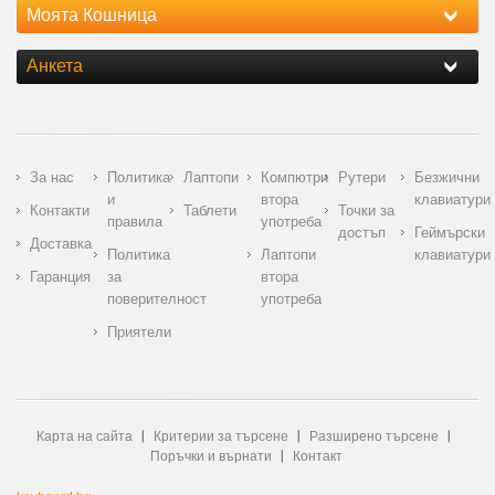
Моята Кошница
Анкета
За нас
Политика
Лаптопи
Компютри
Рутери
Безжични
и
втора
клавиатури
Контакти
Таблети
Точки за
правила
употреба
достъп
Геймърски
Доставка
Политика
Лаптопи
клавиатури
Гаранция
за
втора
поверителност
употреба
Приятели
Карта на сайта
Критерии за търсене
Разширено търсене
Поръчки и върнати
Контакт