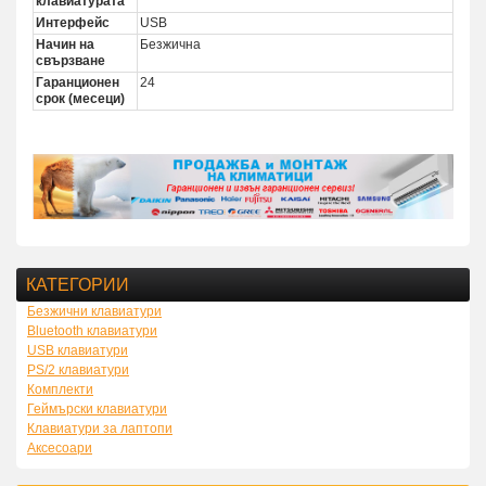
клавиатурата
Интерфейс
USB
Начин на
Безжична
свързване
Гаранционен
24
срок (месеци)
КАТЕГОРИИ
Безжични клавиатури
Bluetooth клавиатури
USB клавиатури
PS/2 клавиатури
Комплекти
Геймърски клавиатури
Клавиатури за лаптопи
Аксесоари