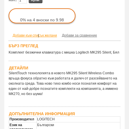
0% на 4 вноски по 9.98
Добави към списък желани
|
Добави за сравнение
БЪРЗ ПРЕГЛЕД
Kомплект безжични клавиатура с мишка Logitech MK295 Silent, Бял
ДЕТАЙЛИ
SilentTouch технологията в новото MK295 Silent Wireless Combo
връща фокуса обратно към работата и далеч от разсейването на
околната среда. Това ново тихо комбо носи познатия комфорт на
един от най-добре познатите комплекти на компанията, а иммено
МК270, но без шума!
ДОПЪЛНИТЕЛНА ИНФОРМАЦИЯ
Производител
LOGITECH
Език на
Български