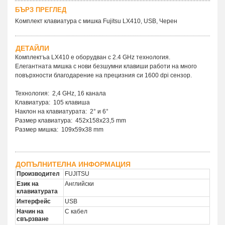
БЪРЗ ПРЕГЛЕД
Kомплект клавиатура с мишка Fujitsu LX410, USB, Черен
ДЕТАЙЛИ
Комплектъa LX410
е оборудван с 2.4 GHz технология.
Елегантната мишка с нови безшумни клавиши работи на много
повърхности благодарение на прецизния си 1600 dpi сензор.
Технология: 2,4 GHz, 16 канала
Клавиатура: 105 клавиша
Наклон на клавиатурата: 2° и 6°
Размер клавиатура: 452x158x23,5 mm
Размер мишка: 109x59x38 mm
ДОПЪЛНИТЕЛНА ИНФОРМАЦИЯ
Производител
FUJITSU
Език на
Английски
клавиатурата
Интерфейс
USB
Начин на
С кабел
свързване