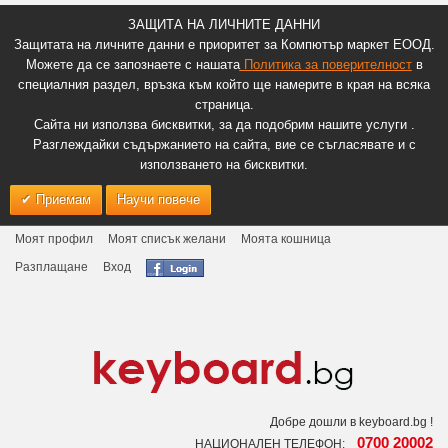
ЗАЩИТА НА ЛИЧНИТЕ ДАННИ
Защитата на личните данни е приоритет за Компютър маркет ЕООД.
Можете да се запознаете с нашата
Политика за поверителност
в
специалния раздел, връзка към който ще намерите в края на всяка
страница.
Сайта ни използва бисквитки, за да подобрим нашите услуги .
Разглеждайки съдържанието на сайта, вие се съгласявате и с
използването на бисквитки.
Приемам
Научи повече
Моят профил
Моят списък желани
Моята кошница
Разплащане
Вход
Добре дошли в keyboard.bg !
0700 20002
НАЦИОНАЛЕН ТЕЛЕФОН: